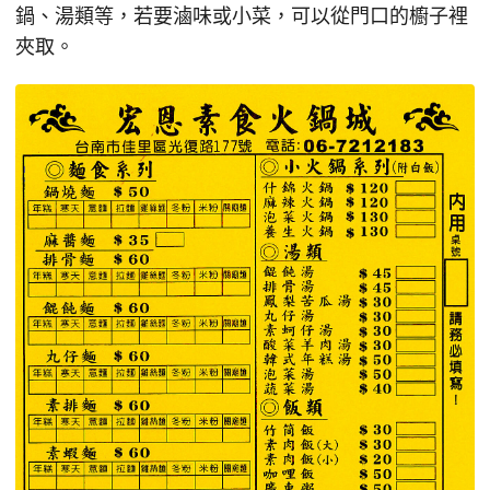
鍋、湯類等，若要滷味或小菜，可以從門口的櫥子裡
夾取。