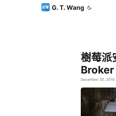
G. T. Wang
樹莓派安
Brok
December 30, 2016