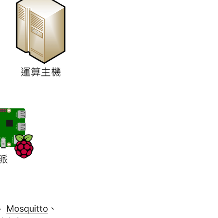
、
Mosquitto
、