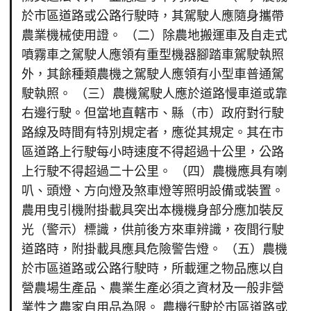
於市區道路或公路行駛時，其駕駛人應隨身攜帶
農業機械使用證。 （二）除農地搬運車及自走式
噴霧車之駕駛人應領有重型機器腳踏車駕駛執照
外，其餘種類農機之駕駛人應領有小型車普通駕
駛執照。 （三）農機駕駛人應於道路慢車道或靠
右邊行駛。但當地直轄市、縣（市）政府對行駛
路線及時間有特別規定者，應從其規定。其在市
區道路上行駛每小時速度不得超過十公里，公路
上行駛不得超過二十公里。 （四）農機應具有喇
叭、頭燈、方向燈及煞車燈等照明設備或裝置。
農用曳引機附掛載具突出本機機身部分應加裝反
光（警示）標識，供前後方來車辨識，夜間行駛
道路時，附掛載具應具危險警告燈。 （五）農機
於市區道路或公路行駛時，所載運之物品應以自
營農場生產品、農業生產必須之資材及一般非營
業性之農家自用品為限。 農機行駛於市區道路或