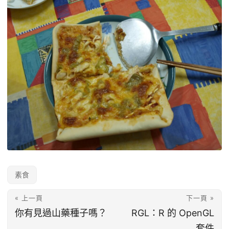
素食
« 上一頁
下一頁 »
你有見過山藥種子嗎？
RGL：R 的 OpenGL
套件