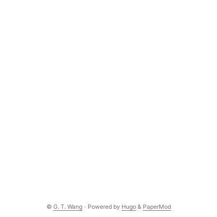
©
G. T. Wang
·
Powered by
Hugo
&
PaperMod