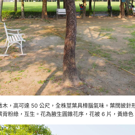
喬木，高可達 50 公尺，全株莖葉具樟腦氣味。葉闊披針
葉背粉綠，互生。花為腋生圓錐花序，花被 6 片，黃綠色