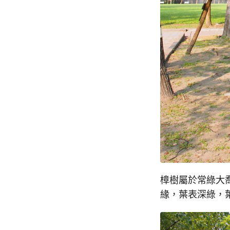
樟樹屬於常綠大
緣，葉表深綠，