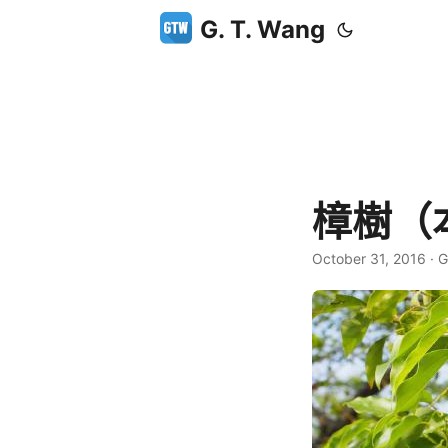
G. T. Wang
樟樹（
October 31, 2016
·
G