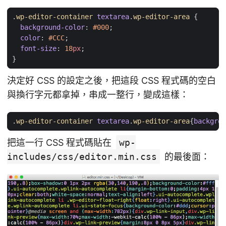
.
wp-editor-container
textarea
.
wp-editor-area
{
background-color
:
#000
;
color
:
#CCC
;
font-size
:
18
px
;
}
決定好 CSS 的設定之後，把這段 CSS 程式碼的空白
與換行字元都拿掉，串成一整行，變成這樣：
.
wp-editor-container
textarea
.
wp-editor-area
{
backgrou
把這一行 CSS 程式碼貼在
wp-
includes/css/editor.min.css
的最後面：