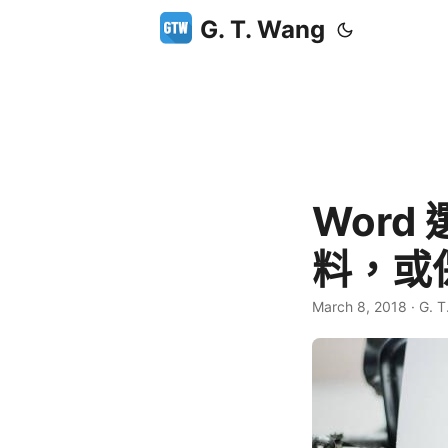
G. T. Wang
Wor
料，或
March 8, 2018
·
G. T