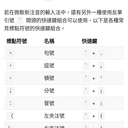
若在微軟新注音的輸入法中，還有另外一種使用反單
引號
`
開頭的快速鍵組合可以使用，以下是各種常
見標點符號的快速鍵組合。
標點符號
名稱
快速鍵
。
句號
`
+
.
，
逗號
`
+
,
、
頓號
`
+
'
；
分號
`
+
;
：
冒號
`
+
:
（
左夾注號
`
+
(