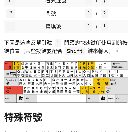
）
右夾注號
`
+
)
？
問號
`
+
?
！
驚嘆號
`
+
!
下圖是這些反單引號
`
開頭的快速鍵所使用到的按
鍵位置（某些按鍵要配合
Shift
鍵來輸入）。
特殊符號