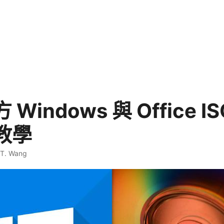
Windows 與 Office I
教學
 T. Wang