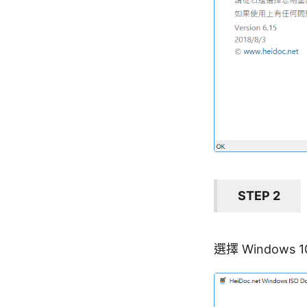
STEP 2
選擇 Window