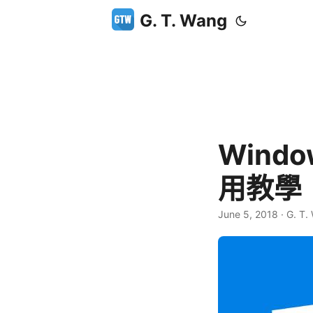
G. T. Wang
Wind
用教學
June 5, 2018
·
G. T.