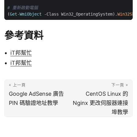
# 重新啟動電腦
(
Get-WmiObject
-Class
Win32_OperatingSystem
).
Win32Shu
參考資料
iT邦幫忙
iT邦幫忙
« 上一頁
下一頁 »
Google AdSense 廣告
CentOS Linux 的
PIN 碼驗證地址教學
Nginx 更改伺服器連接
埠教學