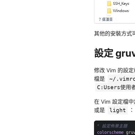
其他的安裝方式
設定 gru
修改 Vim 的設
檔是
~/.vimr
C:Users使用
在 Vim 設定
或是
light
：
" 設定佈景主題
colorscheme
gru