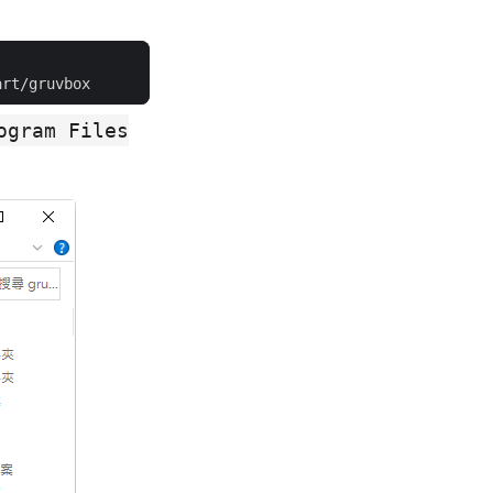
ogram Files
。