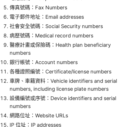
傳真號碼：Fax Numbers
電子郵件地址：Email addresses
社會安全號碼：Social Security numbers
病歷號碼：Medical record numbers
醫療計畫或保險碼：Health plan beneficiary
numbers
銀行帳號：Account numbers
各種證照編號：Certificate/license numbers
車牌、車籍資料：Vehicle identifiers and serial
numbers, including license plate numbers
設備編號或序號：Device identifiers and serial
numbers
網路位址：Website URLs
IP 位址：IP addresses