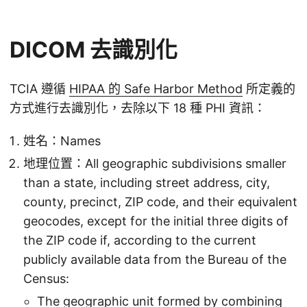
DICOM 去識別化
TCIA 遵循
HIPAA 的 Safe Harbor Method
所定義的
方式進行去識別化，去除以下 18 種 PHI 資訊：
姓名：Names
地理位置：All geographic subdivisions smaller
than a state, including street address, city,
county, precinct, ZIP code, and their equivalent
geocodes, except for the initial three digits of
the ZIP code if, according to the current
publicly available data from the Bureau of the
Census:
The geographic unit formed by combining