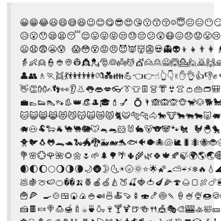
😀😁😂😃😄😅😆😉😊😋😎😍😘😗😙😚☺😇😐😑😶😏
😥😮😯😪😫😴😌😛😜😝😒😓😔😕😲😷😖😞😟😤😢
😦😧😨😬😰 😱😳😵😡😠😈👿👹👺💀👻👽👦👧👨👩👴
👵👶👱👮👲👳👷👸💂🎅👰👼💆💇🙍🙎🙅🙆💁🙋🙇🙌🙏
👤👥🚶🏃👯💃👫👬👭💏💑👪💪👈👉☝👆👇✌✋👌👍👎✊
👋👏👐✍👣👀👂👃👅👄💋👓👔👕👖👗👘👙👚👛👜👝🎒

💼👞👟👠👡👢👑👒🎩🎓💄💅 💍🌂🙈🙉🙊🐵🐒🐶🐕🐩
🐱😺😸😹😻😼😽🙀😿😾🐈🐯🐅🐆🐴🐎🐮🐂🐃🐄🐷🐖

🐗🐽🐏🐑🐐🐪🐫🐘🐭🐁🐀🐹🐰🐇🐻🐨🐼🐾🐔 🐓🐣🐤

🐥🐦🐧🐸🐊🐢🐍🐲🐉🐳🐋🐬🐟🐠🐡🐙🐚🐌🐛🐜🐝🐞
💐🌸💮🌹🌺🌻🌼🌷🌱🌲🌳🌴🌵🌾🌿🍀🍁🍂🍃🌍🌎🌏🌐
🌒🌓🌔🌕🌖🌗🌘🌙🌚🌛🌜☀🌝🌞⭐🌟🌠☁⛅☔⚡❄🔥💧🌊
💩🍇🍈🍉🍊��🍌🍍🍎🍏🍐🍑🍒🍓🍅🍆🌽🍄🌰🍞🍖🍗
🍟🍕 🍳🍲🍱🍘🍙🍚🍛🍜🍝🍠🍢🍣🍤🍥🍡🍦🍧🍨🍩🍪
🍰🍫🍬🍭🍮🍯🍼☕🍵🍶🍷🍸🍹🍺🍻🍴🎪🎭🎨🎰🚣🛀🎫