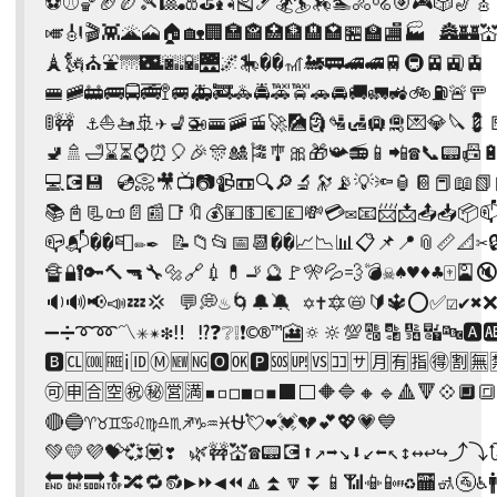
⚽⚾🏀🏈🏉🎾🎱🎳⛳🎣🎽🎿🏂🏄🏇🏊🚴🚵🎯🎮🎲🎷🎸

🎺🎻🎬👾🌋🗻🏠🏡🏢🏣🏤🏥🏦🏨🏩🏪🏫🏬🏭 🏯🏰💒
🗼🗽⛪⛲🌁🌃🌆🌇🌉🌌🎠��🎢🚂🚃🚄🚅🚆🚇🚈🚉🚊

🚝🚞🚋🚌🚍🚎🚏🚐🚑🚒🚓🚔🚕🚖🚗🚘🚚🚛🚜🚲⛽🚨🚥

🚦🚧 ⚓⛵🚤🚢✈💺🚁🚟🚠🚡🚀🎑🗿🛂🛃🛄🛅💌💎🔪💈
🚽🚿🛁⌛⏳⌚⏰🎈🎉🎊🎎🎏🎐🎀🎁📯📻📱📲☎📞📟📠🔋
💻💽💾 💿📀🎥📺📷📹📼🔍🔎🔬🔭📡💡🔦🏮📔📕📖📗
📚📓📃📜📄📰📑🔖💰💴💵💶💷💸💳✉📧📨📩📤📥📦📫
📪📬��📮✏✒ 📝📁📂📅📆��📈📉📊📋📌📍📎📏📐✂🔒
🔏🔐🔑🔨🔫🔧🔩🔗💉💊🚬🔮🚩🎌💦💨💣☠♠♥♦♣🀄🎴🔇
🔉🔊📢📣💤💢 💬💭♨🌀🔔🔕 ✡✝🔯📛🔰🔱⭕✅☑✔✖❌
➖➗➰➿〽✳✴❇‼ ⁉❓❔❕❗©®™🎦🔅🔆💯🔠🔡🔢🔣🔤🅰🆎
🅱🆑🆒🆓ℹ🆔Ⓜ🆕🆖🅾🆗🅿🆘🆙🆚🈁🈂🈷🈶🈯🉐🈹🈚
🉑🈸🈴🈳㊗㊙🈺🈵▪▫◻◼◽◾⬛⬜🔶🔷🔸🔹🔺🔻💠🔲
🔴🔵♈♉♊♋♌♍♎♏♐♑♒♓⛎💘❤💓💔💕💖💗💙

💚💛💜💝💞💟❣ 🌿🚧💒☎📟💽⬆↗➡↘⬇↙⬅↖↕↔↩↪⤴⤵🔃
🔚🔛🔜🔝🔀🔁🔂▶⏩◀⏪🔼⏫🔽⏬📱📶📳📴♻🏧🚮🚰♿🚹