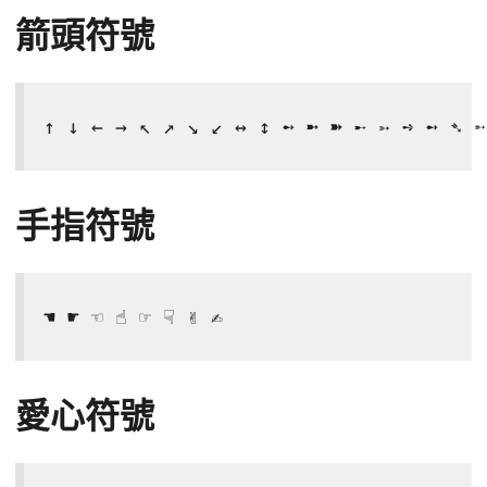
箭頭符號
↑ ↓ ← → ↖ ↗ ↘ ↙ ↔ ↕ ➻ ➼ ➽ ➸ ➳ ➺ ➻ ➴ ➵
手指符號
☚ ☛ ☜ ☝ ☞ ☟ ✌ ✍
愛心符號