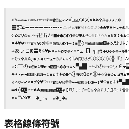
✐✎✏✑✒✍✉✁✂✃✄✆✉☎☏☑✓✔√☐☒✗✘ㄨ✕✖✖☢☠☣✈★☆✡

囍㍿☯☰☲☱☴☵☶☳☷☜☞☝✍☚☛☟✌♤♧♡♢♠♣♥♦☀☁☂❄☃
☪✿♂♀✪✯☭➳卍卐√×■◆●○◐◑✙☺☻❀⚘♔♕♖♗♘♙♚♛♜♝♞♟♧
♠♣♥❤☜☞☎☏⊙◎☺☻☼▧▨♨◐◑↔↕▪▒◊◦▣▤▥▦▩◘◈◇♬♪♩♭♪
→あぃ￡Ю〓§♤♥▶¤✲❈✿✲❈➹☀☂☁【】┱┲❣✚✪✣✤✥✦❉❥❦
✄☪☣☢☠☭ღ▶▷◀◁☀☁☂☃☄★☆☇☈⊙☊☋☌☍ⓛⓞⓥⓔ╬『』∴☀
☆∷﹌の★◎▶☺☻►◄▧▨♨◐◑↔↕↘▀▄█▌◦☼♪の☆→♧ぃ￡❤▒▬
❤•۰►◄▧▨♨◐◑↔↕▪▫☼♦⊙●○①⊕◎Θ⊙¤㊣★☆♀◆◇◣◢◥▲▼
✌✍✡✓✔✕✖♂♀♥♡☜☞☎☏⊙◎☺☻►◄▧▨♨◐◑↔↕♥♡▪▫☼♦▀▄█
▬♦◊◘◙◦☼♠♣▣▤▥▦▩◘◙◈♫♬♪♩♭♪✄☪☣☢☠♯♩♪♫♬♭♮☎☏
«»™♂✿♥　◕‿-｡　｡◕‿◕｡
表格線條符號