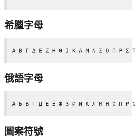
希臘字母
Α Β Γ Δ Ε Ζ Η Θ Ι Κ Λ Μ Ν Ξ Ο Π Ρ Σ Τ
俄語字母
А Б В Г Д Е Ё Ж З И Й К Л М Н О П Р С
圖案符號