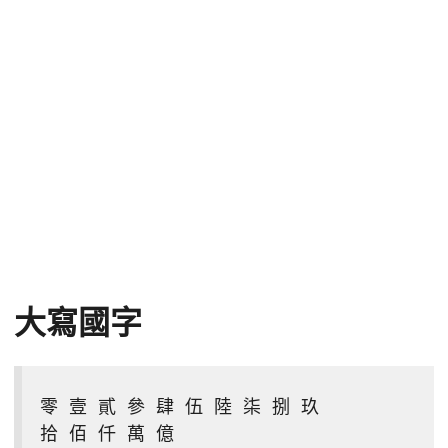
大寫國字
零 壹 貳 參 肆 伍 陸 柒 捌 玖

拾 佰 仟 萬 億
