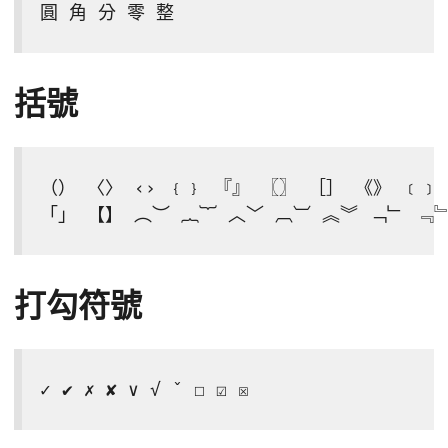
圓 角 分 零 整
括號
（） 〈〉 ‹› ﹛﹜ 『』 〖〗 ［］ 《》 ﹝﹞ 〔
「」 【】 ︵︶ ︷︸ ︿﹀ ︹︺ ︽︾ ﹁﹂ ﹃
打勾符號
✓ ✔ ✗ ✘ ∨ √ ˇ ☐ ☑ ☒