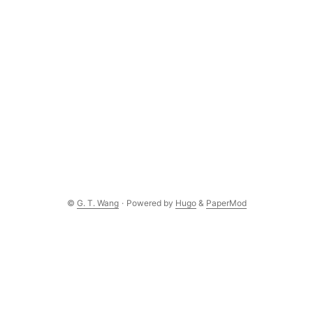
©
G. T. Wang
·
Powered by
Hugo
&
PaperMod