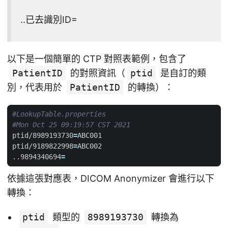
..已去識別ID=
以下是一個簡單的 CTP 對照表範例，包含了
PatientID
的對照資訊（
ptid
是自訂的類
別，代表用於
PatientID
的轉換）：
#LookupTable.properties
#Mon Oct 25 09:19:57 CST 2021
ptid/8989193730
=
ptid/9189822998
=
..9894340694
=
依據這張對應表，DICOM Anonymizer 會進行以下
轉換：
ptid
類型的
8989193730
轉換為