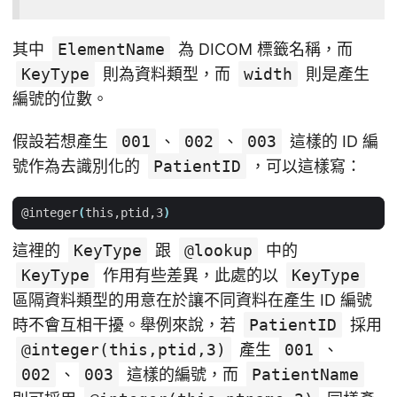
其中
ElementName
為 DICOM 標籤名稱，而
KeyType
則為資料類型，而
width
則是產生
編號的位數。
假設若想產生
001
、
002
、
003
這樣的 ID 編
號作為去識別化的
PatientID
，可以這樣寫：
@integer
(
this,ptid,3
)
這裡的
KeyType
跟
@lookup
中的
KeyType
作用有些差異，此處的以
KeyType
區隔資料類型的用意在於讓不同資料在產生 ID 編號
時不會互相干擾。舉例來說，若
PatientID
採用
@integer(this,ptid,3)
產生
001
、
002
、
003
這樣的編號，而
PatientName