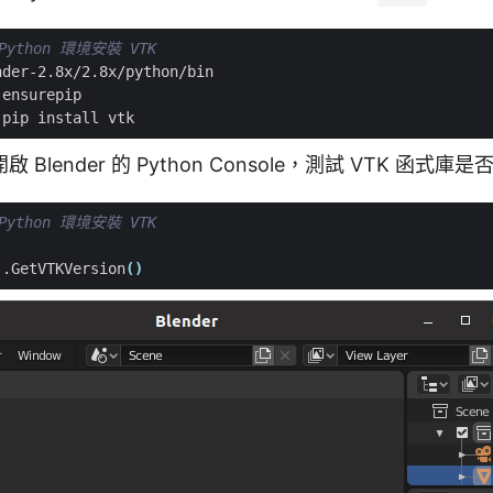
 Python 環境安裝 VTK
Blender 的 Python Console，測試 VTK 函式
 Python 環境安裝 VTK
)
.GetVTKVersion
()