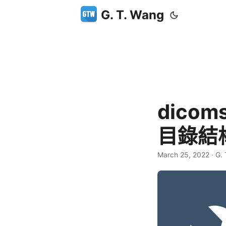
G. T. Wang
dico
目錄結
March 25, 2022
·
G.