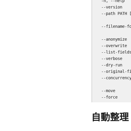
  -h, --help   
  --version   
  --path PATH [
              
  --filename-fo
               
  --anonymize  
  --overwrite 
  --list-field
  --verbose   
  --dry-run   
  --original-fi
  --concurrency
              
  --move      
  --force     
自動整理 