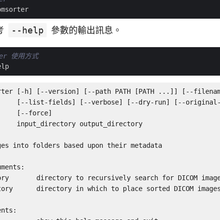
考
--help
參數的輸出訊息。
rter 使用方式
rter [-h] [--version] [--path PATH [PATH ...]] [--filenam
     [--list-fields] [--verbose] [--dry-run] [--original-
    [--force]

    input_directory output_directory

es into folders based upon their metadata

ments:

ory       directory to recursively search for DICOM image
tory      directory in which to place sorted DICOM images
nts:
