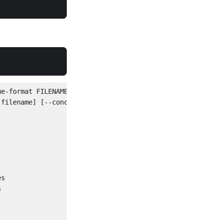
e-format FILENAME_FORMAT] [--anonymize] [--overwrite]

filename] [--concurrency CONCURRENCY] [--move]

s


