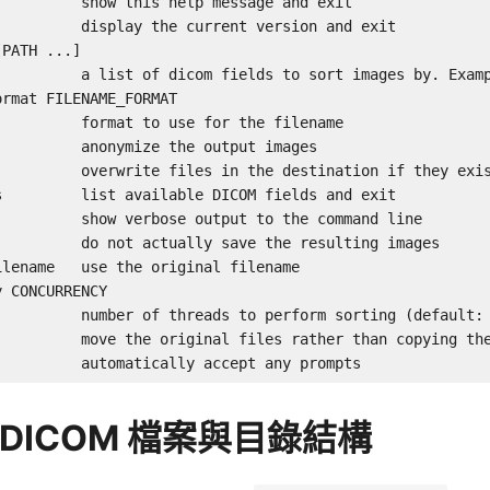
         show this help message and exit

          display the current version and exit

PATH ...]

          a list of dicom fields to sort images by. Examp
rmat FILENAME_FORMAT

         format to use for the filename

         anonymize the output images

          overwrite files in the destination if they exis
s         list available DICOM fields and exit

          show verbose output to the command line

          do not actually save the resulting images

lename   use the original filename

 CONCURRENCY

          number of threads to perform sorting (default: 
          move the original files rather than copying the
          automatically accept any prompts
DICOM 檔案與目錄結構