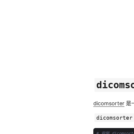
dicoms
dicomsorter
是一
dicomsorter
# 安裝 dicomsort