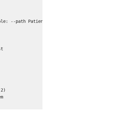
le: --path PatientName SeriesDescription

t

2)

m
