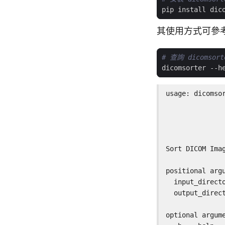
其使用方式可參
# 查詢 dicomso
usage: dicomso
              
               
               
Sort DICOM Imag
positional argu
  input_direct
  output_direc
optional argume