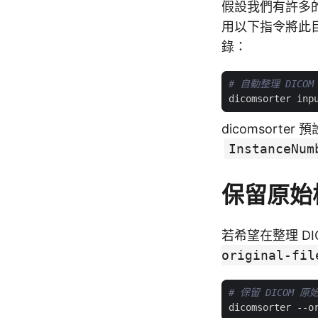
假設我們有許多的
用以下指令將此目
錄：
# 自動整理 DICO
dicomsorter
InstanceNum
保留原始
若希望在整理 D
original-fil
# 保留 DICOM 