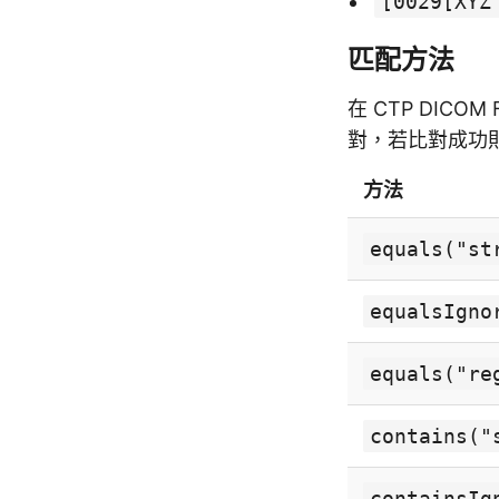
[0029[XYZ
匹配方法
在 CTP DIC
對，若比對成功
方法
equals("st
equalsIgno
equals("re
contains("
containsIg