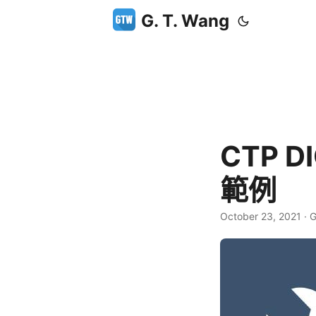
G. T. Wang
CTP 
範例
October 23, 2021
·
G