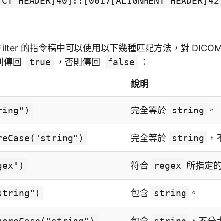
 CT HEADER]40]::[0017[ALIGNMENT HEADER]42
OM Filter 的指令稿中可以使用以下幾種匹配方法，對 DIC
則傳回
true
，否則傳回
false
：
說明
ring")
完全等於
string
。
reCase("string")
完全等於
string
，
gex")
符合
regex
所指定的
string")
包含
string
。
noreCase("string")
包含
string
，不分