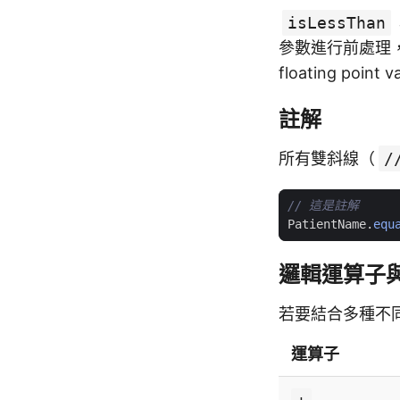
isLessThan
參數進行前處理，將
floating p
註解
所有雙斜線（
/
PatientName
.
equ
邏輯運算子
若要結合多種不
運算子