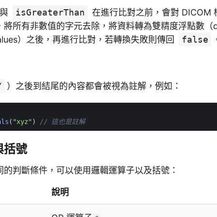
與
isGreaterThan
在進行比對之前，會對 DICOM
所有非數值的字元去除，將資料轉為雙精度浮點數（double 
oint values）之後，再進行比對，若轉換失敗則傳回
false
/
）之後到結尾的內容都會被視為註解，例如：
als
(
"xyz"
)
與括號
同的判斷條件，可以使用邏輯運算子以及括號：
說明