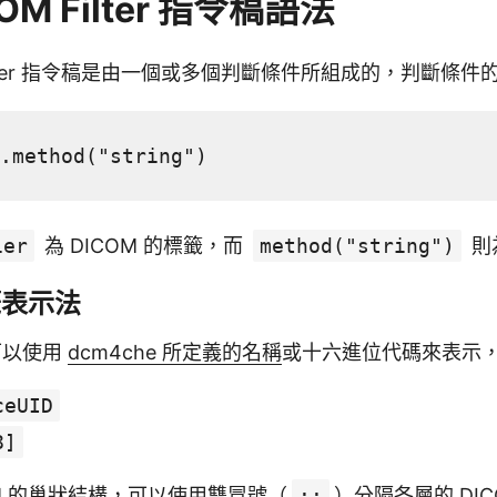
COM Filter 指令稿語法
 Filter 指令稿是由一個或多個判斷條件所組成的，判斷條
.method("string")
ier
為 DICOM 的標籤，而
method("string")
則
籤表示法
籤可以使用
dcm4che 所定義的名稱
或十六進位代碼來表示
ceUID
8]
M 的巢狀結構
，可以使用雙冒號（
::
）分隔各層的 DI