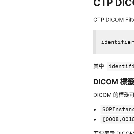
CTP DI
CTP DICOM
identifier
其中
identif
DICOM 標
DICOM 的標
SOPInstan
[0008,001
若要表示
DICO