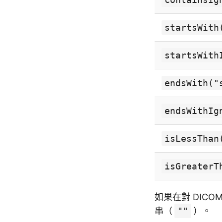
startsWith
startsWith
endsWith("
endsWithIg
isLessThan
isGreaterT
如果在對 DIC
串（
""
）。