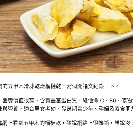
買的五甲木冷凍乾燥榴槤乾，寫個開箱文紀錄一下。
，營養價值很高，含有豐富蛋白質、維他命 C、B6、礦
味與營養，適合男女老幼、發育期青少年、孕婦及素食朋
fe 團購網上看到五甲木的榴槤乾，聽說網路上很熱銷，想說