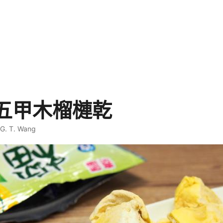
 五甲木榴槤乾
G. T. Wang