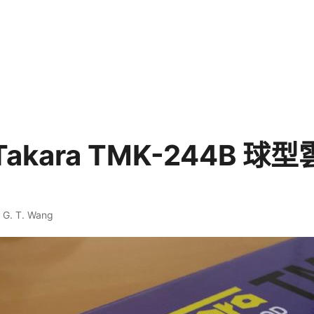
Takara TMK-244B 球
·
G. T. Wang