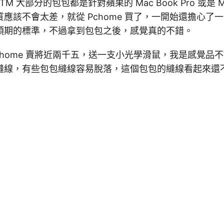
M 大部分的包包都是針對蘋果的 Mac Book Pro 或是 Mac 
應該不會太差，就從 Pchome 買了，一開始還擔心了
預期的標準，不過拿到包包之後，感覺真的不錯。
chome 賣將近兩千五，送一支小光學滑鼠，我是感覺品
縫線，有些包包縫線容易脫落，這個包包的縫線看起來還