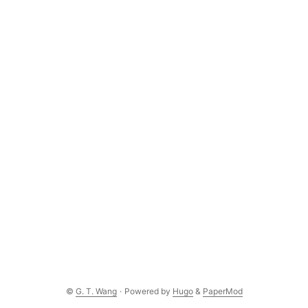
©
G. T. Wang
·
Powered by
Hugo
&
PaperMod