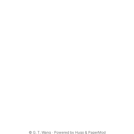
©
G. T. Wang
·
Powered by
Hugo
&
PaperMod