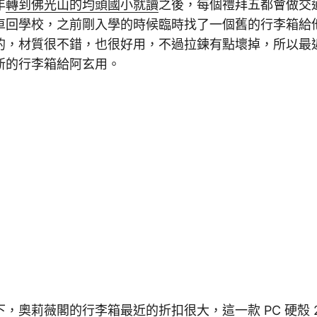
年
轉到佛光山的均頭國小就讀
之後，每個禮拜五都會做交
車回學校，之前剛入學的時候臨時找了一個舊的行李箱給
，材質很不錯，也很好用，不過拉鍊有點壞掉，所以最近趁
新的行李箱給阿玄用。
，奧莉薇閣的行李箱最近的折扣很大，這一款 PC 硬殼 