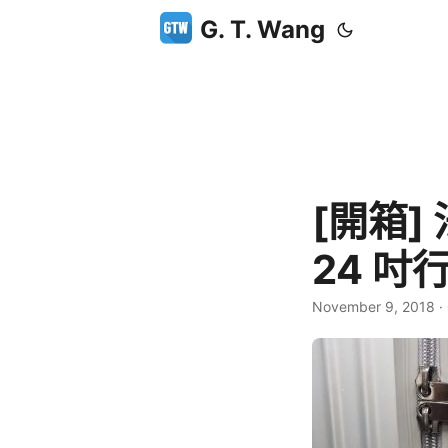
G. T. Wang
[開箱]
24 吋
November 9, 2018
·