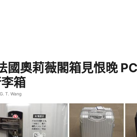
 法國奧莉薇閣箱見恨晚 PC
行李箱
G. T. Wang