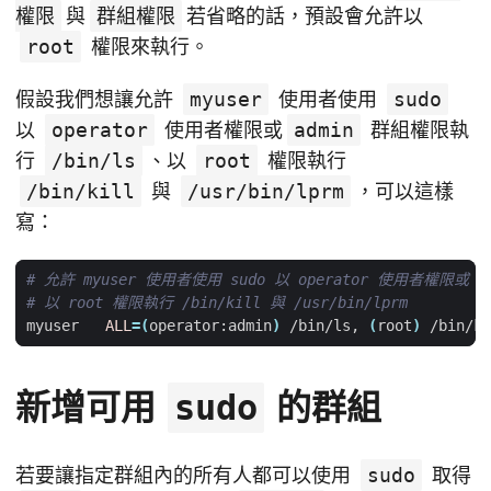
權限
與
群組權限
若省略的話，預設會允許以
root
權限來執行。
假設我們想讓允許
myuser
使用者使用
sudo
以
operator
使用者權限或
admin
群組權限執
行
/bin/ls
、以
root
權限執行
/bin/kill
與
/usr/bin/lprm
，可以這樣
寫：
# 允許 myuser 使用者使用 sudo 以 operator 使用者權限或 a
# 以 root 權限執行 /bin/kill 與 /usr/bin/lprm
myuser   
ALL
=(
operator:admin
)
 /bin/ls, 
(
root
)
新增可用
的群組
sudo
若要讓指定群組內的所有人都可以使用
sudo
取得