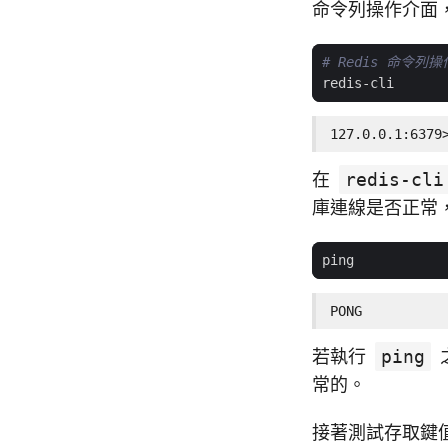
命令列操作介面
# Redis 命令列
127.0.0.1:6379
在
redis-cli
庫連線是否正常
PONG
若執行
ping
常的。
接著測試存取鍵