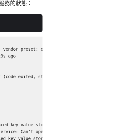
庫服務的狀態：
 vendor preset: enabled)

9s ago

 (code=exited, status=0/SUCCESS)

ced key-value store...

ervice: Can't open PID file /run/redis/redis-server.pid 
ced key-value store.