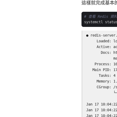
這樣就完成基本的 
# 查看 Redis 
● redis-server.
     Loaded: l
     Active: a
       Docs: ht
             ma
    Process: 1
   Main PID: 17
      Tasks: 4 
     Memory: 1.
     CGroup: /s
             └─
Jan 17 10:04:2
Jan 17 10:04:2
Jan 17 10:04:2