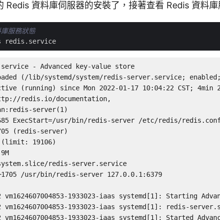
Redis 資料庫伺服器的安裝了，接著查看 Redis 資料
資料庫服務狀態
service - Advanced key-value store

oaded (/lib/systemd/system/redis-server.service; enabled;
ctive (running) since Mon 2022-01-17 10:04:22 CST; 4min 2
tp://redis.io/documentation,

n:redis-server(1)

685 ExecStart=/usr/bin/redis-server /etc/redis/redis.conf
05 (redis-server)

(limit: 19106)

9M

ystem.slice/redis-server.service

1705 /usr/bin/redis-server 127.0.0.1:6379

2 vm1624607004853-1933023-iaas systemd[1]: Starting Advan
2 vm1624607004853-1933023-iaas systemd[1]: redis-server.s
2 vm1624607004853-1933023-iaas systemd[1]: Started Advan