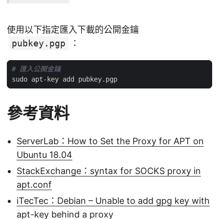
使用以下指定匯入下載的公開金鑰
pubkey.pgp
：
# 匯入公開金鑰
參考資料
ServerLab：How to Set the Proxy for APT on
Ubuntu 18.04
StackExchange：syntax for SOCKS proxy in
apt.conf
iTecTec：Debian – Unable to add gpg key with
apt-key behind a proxy