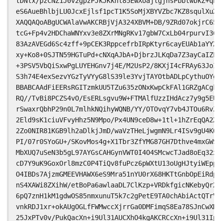
tDNlx/pzCNZ1J0v2gpzPJkJKknl85EwXoajlgjhsPbbtwbkZ+qEt
eS6AueBhlbjLU0JcxEjlsf1pcT1K5SoMjXBYVZbc7KZ8squlXuXy
XAQQAQoABgUCWAlaVwAKCRBjVjA324XBVM+DB/9ZRd07okjrC65h
tcG+Fp4v2HDChaWNYxv3e8ZXrMNgRKv17gbW7CxLb04rpurvI36u
83AzAVEGd6Sc4zff+9pCEK3RppcefrbIRpKtyr6cayEUAb1aYYXP
xy+Ko8+0SJTN59HGTuPd+cNXqAJbA+DjbrzJLKqDa7Z3ayCaIZLr
+3PSV5VbQiSxwPgLUYEHGnv7j4E/M2UsP2/8KXjI4cFRAy63JoIr
S3h74E4exSezvYGzTyVYyG8lS39le3YvjTAYOtbADLpCythuOYgL
BBABCAAdFiEERsRGITzmkUU5TZu635zONxKwpCkFAl1GRZgACgkQ
RQ//TvBi8PCZS4vO/EsERLsgvu9W+FTMAlfUzzIHdAcz7y9g5EUL
rSwaxrQbhP29n0L7mlhkNQihyWQNB/YY/OTOvqY7vb4JTOu6RvZp
2Eld9sK1ciuVFvyHhz5N9Mpo/Px4UN9ceD8w+1tl+1hZrEqQA2XC
2Zo0NIR81KGB9lh2aDlkjJmD/waVzTHeLjwgmN9Lr4ISv9gU4KOx
PI/07r0SYoGU+/SKovMos4g+X1Tbr3ZfYMG87GH7Dthve4mxGWSO
MbXUQ7uSeN3b5gL97AYGsCAHGynVWT0I4O4SMcwcTJad8oEq32xh
cD7Y9uK9GoxOrl8mzC0P4TiQv8fuPcz6pWXtU13oUgHJtyiWEppC
O4IBDs7AjzmGMEEVHAWX6eS9Mra51nYU0rX68HKTtGnbOpEiRdpd
nS4XAWi8ZXihW/etBoPa6awlaaDL7ClKzp+VRDkfgicNKebyQrXb
6pQ7znH1kM1gdwOS85nmxunuT5k7c2gPetE9TA0chAbiActQTrVu
vnkRDJ1xr+okAUgOGLfFWMwccXjrrGa0DMFimqS8Ea78SJnCwXME
25JxPTv0v/PukQacXn+i9Ul31AUCXhO4kgAKCRCcXn+i9Ul31Ip0