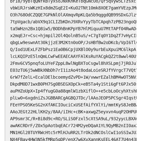
br18/9ybTqQNfkBTyxsoJNxKhKeTbqGNcUo/Qr5qVyw5LTzsxclz
vbWiRJrsWKzHIx8dmZGqE2I+KuO2TNt10mk8XOE7gamYVEzpJMnG
O3h768OdCZQQE7GPkNlOlAXmqvRpKLQa5b9qggdQB99SDxGJlzvT
7tpVgacb/abVX9q1CLIZbKDnJ9XRvYyyTbTCApqh7zPB23ngoQP7
ta5WHzn2Bx1Q8iw5/BODhBnKPpYB7HlMiquuU7MtTAPf04RwADci
x2mqEJr+Csc+hjmpil2Ol4QolnB5uS/+C7gTq0Y1DqZf7vHyCIFL
qbgLw9eswnAt30kjjzE3M2Ktn0oOP/JsHBfBw2oDKcb/VpI6TlC/
Q/Iod1UExLFZFbPsz1Ea0B6CpjUXBlO0y9urbEuXpuiMC6lkpArH
lcLKQIPzE5lnQmLCwFwEEAECAAYFAlKsRuYACgkQZ2t8wwl40UtY
2Fmv6CV5pnqfoLUYeFZppL8wlNgBXToCsgwl8hXSLpmj7jR0Ju7P
E03zTU6j5wWBkXNbDh7rI1izAo4t8odaLoieSRJfYVrgcT7VQtYO
6rW7fZelL+EcalDElbcoemydZvPD+1W/vwwrEZalhBM4wOT5NVzY
DkpdM0D71wxB0PH7Sg0BSEGXOpCk+eB5Ta4y1Sti6gFt6PJx50sA
auPHZoUpX+Ip4fYugG0a88qmlW1zbXiflO++e5cbLoOcyhXtshMk
plLw0+6xgdniZsJGBBARCgAGBQJTDc/lAAoJEOP5PCSgr4IqstUA
FEeYPS05KeSG2nXfAKCIOuciCxUSEfAifYXlYi/mmtKyS8JeBBAR
AAoJEGt22HLlKH2y/8AA/iIHc+cBK+axwgZ5eyxvn4uqP2OHPUUh
AP9smr3C/R+Bi8d9c+RO/SLiS0Fzxl5cXtSA9uL/932yycLBXAQQ
awAKCRDrF/Z0x5pAotbqEACr724M2yeDQaA1YL9QyMB2nII0axXN
MN1HGl28TUYRWcHtc5rMlHJuRR2LTrOk2dNCOslCwI1oSSIwJUZW
NX4FBav4HW3N5kfMRp5gDP/enX7w6XvXannKsEEL46AT7U4n43Rf