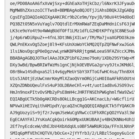
oe/PD08AoAA6fxXvWjSxy+dGhEaXoTHjkCbz/l6NxrK3JFyauDgU
MgMW8hZXxszoICTTwsB+BBMBAgAoBQJOTjJiAhsDBQkJZgGABgsJ
CgsEFgIDAQIeAQIXgAAKCRCr9b2Ce9m/YpvjB/98uV4t94d0oEh5
PQ3BZt05N5xVuYaglv7OQtdlErMXmRWaFZEqDaMHdniCsF63jWMd
LK3ce9oYo4t9o4WWqBUdf0Ff1LMz1dfLG2HDtKPfYg3C8NESud09
j/4p6rWDiRpuZ++4fnL3Dt3N6jXILwr/TM/Ma7jvaXGPDO3kzm4d
QWLPnEKxvOg5Zoej8l9+KFsUnXoWoYCkMQ2QTpZQFNwFxwJGoAz8
1lsiNovDgcgP0eDgzvwLynWKBPkRRjtgmWLoeaS9FAZVccXJMmAN
BBABAgAGBQJOTkelAAoJEKZP1bF62zmo79oH/1XDb29SYtWp+MTJ
DXy3wBd/BpwBRIWfWzMs1gnCjNjk0EVBVGa2grvy9JtxJKMd6l/P
O8rBkw14SdhqxaS2l14v6gyMeUrSbY3XfToGfwHC4sa/Thn8X4jF
U1s5JA0tjEzUwCnmrKmyMlXZaoQVrmORGjCuH0I0aAFkRS0UtnB9
XZQnZDNbUQeulFxS4uP3OLDBAeCHl+v4t/uotIad8v6JSO93vc1e
HmJn9noxPItvOvSMb2yPsE8mH4cJHRTFNSEhPW6ghmlfWa9ZwiVX
EQIABgUCTk5b0gAKCRDs8OkLLBcgg1G+AKCnacLb/+W6cflirUIE
NPVwXiHEIVqithAM1pdY/gcaQZnCRgQQEQIABgUCTk5fYQAKCRCp
AJ9gUozyiS+9jf2rJvqmJSeWuCgVRwCcCUFhXRCpQO2YVa3l3WuB
EgECAAYFAlJYsKoACgkQoirk60MpxUUKUBAAjv4BHZKNNo4Uh1hY
2Ef7nyEcdceW/dhEJbV4XbXdqULs0BF5AWRUR1Qa/FFn3LNXnPiC
SMIq6pMfVEhCHQTVX/bOcGx+2jYYfrb3/2/LRBzl5ogoy6u1cevf