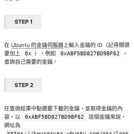
STEP 1
在
Ubuntu 的金鑰伺服器
上輸入金鑰的 ID（記得開頭
要加上
0x
），例如
0xABF5BD827BD9BF62
，
查詢自己需要的金鑰。
STEP 2
在查詢結果中點選要下載的金鑰，並取得金鑰的內
容。以
0xABF5BD827BD9BF62
這個金鑰來說，
網址為
https://keyserver.ubuntu.com/pks/look