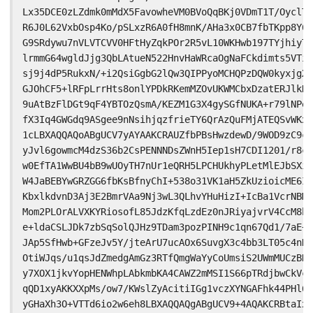
Lx35DCE0zLZdmk0mMdX5FavowheVM0BVoQqBKj0VDmT1T/OyclTh
R6J0L62VxbOsp4Ko/pSLxzR6A0fH8mnK/AHa3x0CB7fbTKpp8Y69
G9SRdywu7nVLVTCVV0HFtHyZqkPOr2R5vL10WKHwb197TYjhiyTs
lrmmG64wgldJjg3QbLAtueN522HnvHaWRcaOgNaFCkdimts5VTi+
sj9j4dP5RukxN/+i2QsiGgbG2lQw3QIPPyoMCHQPzDQW0kyxjgXT
GJOhCF5+lRFpLrrHts8onlYPDkRKemMZOvUKWMCbxDzatERJlkHe
9uAtBzFlDGt9qF4YBTOzQsmA/KEZM1G3X4gySGfNUKA+r79lNPeW
fX3Iq4GWGdq9ASgee9nNsihjqzfrieTY6QrAzQuFMjATEQSvWKxL
1cLBXAQQAQoABgUCV7yAYAAKCRAUZfbPBsHwzdewD/9WOD9zC9cS
yJvl6gowmcM4dzS36b2CsPENNNDsZWnH5Iep1sH7CDI1201/r8cN
w0EfTA1WwBU4bB9wUOyTH7nUr1eQRH5LPCHUkhyPLetMlEJbSXit
W4JaBEBYwGRZGG6fbKsBfnyChI+538o31VK1aH5ZkUzioicME6Ij
KbxlkdvnD3Aj3E2BmrVAa9Nj3wL3QLhvYHuHizI+IcBa1VcrNBM6
Mom2PLOrALVXKYRiosofL85JdzKfqLzdEz0nJRiyajvrV4CcM8h0
e+ldaCSLJDk7zbSqSolQJHz9TDam3pozPINH9c1qn67Qd1/7aE+2
JAp5SfHwb+GFzeJv5Y/jteArU7ucAOx6SuvgX3c4bb3LT05c4nKr
OtiWJqs/u1qsJdZmedgAmGz3RTfQmgWaYyCoUmsiS2UWmMUCzBHu
y7XOX1jkvYopHENWhpLAbkmbKA4CAWZ2mMSI1S66pTRdjbwCkVc6
qQD1xyAKKXXpMs/ow7/KWslZyAcitiIGg1vczXYNGAFhk44PHl6w
yGHaXh3O+VTTd6io2w6eh8LBXAQQAQgABgUCV9+4AQAKCRBtaIx8