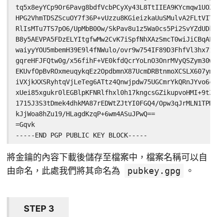
tq5x8eyYCp9Or6Pavg8bdfVcbPCyXy43L8TtIIEA9KYcmqw1UOZx
HPG2VhmTDSZScuOY7f36P+vUzzu8KGieizkaUuSMulvA2FLtVITU
RlIsMTu7TS7pO6/UpMbB0Ow/SkPav8u1z5Wa0cs5Pi2SvYZdUDk4
B8y5AEVPA5FDzELYItgfwMw2CvK7iSpfNhXAzSmcT0wiJiCBqAPo
waiyyYOU5mbemH39E9l4fNWulo/ovr9w754IF89D3FhfVl3hx71F
gqreHFJFQtw0g/x56fihF+VE0kfdQcrYoLnO3OnrMVyQSZym30wx
EKUvfOpBvROxmeuqykqEz2OpdbmnX87UcmDRBtnmoXCSLX607ymE
iVXjkXXSRyhtqVjLeTeg6ATtz4Qnwjpdw75UGCmrYkQRnJYvo6ct
xUei85xgukr0lEGBlpKFNRlfhxl0h17kngcsGZikupvoHMI+9tZy
1715J3S3tDmek4dhkMA87rEDWtZJtYI0FGQ4/Opw3qJrMLN1TPMT
kJjWoa8hZu19/HLagdKzqP+6wm4ASuJPwQ==

=Gqvk

-----END PGP PUBLIC KEY BLOCK-----
將金鑰的內容下載後儲存至檔案中，檔案名稱可以自
由命名，此處我們將其命名為
pubkey.gpg
。
STEP 3