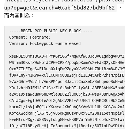
up?op=get&search=0xabf5bd827bd9bf62
，
而內容則為：
-----BEGIN PGP PUBLIC KEY BLOCK-----

Comment: Hostname:

Version: Hockeypuck ~unreleased

xsBNBE5OMmIBCAD+FPYKGriGGf7NqwKfWC83cBV01gabgVWQmZbM
W6iimD0RsfZ9oEbfJCPG0CRSZ7ppq5pKamYs2+EJ8Q2ysOFHHwpG
QxnZZIbETgcSwFtDun0XiqPwPZgyuXVm9PAbLZRbfBzm8wR/3SWy
fDR+Eny/M1RVR4xClECONF9UBB2ejFdI1LD45APbP2hsN/piFByU
97WzGHn9MV5/TL7AmRPM4pcr3JacmtCnxXeCZ8nLqedoSuHFuhwy
XRrfzhrHRJFM1JnIiGmzZi6zBvH0ItfyX6ttABEBAAHNKW5naW54
a2V5IDxzaWduaW5nLWtleUBuZ2lueC5jb20+wsB+BBMBAgAoAhsD
CAIJCgsEFgIDAQIeAQIXgAUCV2K1+AUJGB4fQQAKCRCr9b2Ce9m/
kocm7l/tsVjaBQCteXKuwsm4XhCuAQ6YAwA1L1UheGOG/aa2xJvr
KoYoXWcdxaFjlXGTt6jV85qRguUzvMOxxSEM2Dn115etN9piPl0Z
F+eMlruPXg/zd88NvyLq5gGHEsFRBMVufYmHtNfcp4okC1klWiRI
1O+/oCTl8Bzy6hcHjLIq3aoumcLxMjtBoclc/5OTioLDwSDfVx7r