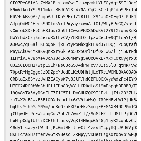
CF07PY681A6lZYMX1BLsjqm8wsEzfwqvakUYLZGydqm5SEf0dcYa
k9mVlkoJYSc9l1mk+rBEJGA2SrW7NAfCgGi6CeJqP1daSPErTbHg
KDV4skBsQAk/ugaAJrlKpSPHrT/2BTLLlX94ah0E0FgO7jPUF4z4
AJpj0dWC4Hee5S90TnkVrfPmyayzxwuA+T01/WUyBPnGQ/y5sUzH
vXm+eb8DzFoChH3Jusr8h9ITCwxuVK385DoKVl2Y9fXiq5qSsKmh
8WYrhdxCsjSn3eiuR5tLvCV/Y8R8EOjIpzwCecF+9QMTcaVt/9Iy
a3WWc/qL6alIKEpQoPEjxE5tyPpMhxgkFL9dJYHDQjTZCbQtafnj
PnyUAkOv4YRaKvQnRSrVGkFep5Dx5QrliDfQGFwGZlTji5NtPdMR
1LHmiKJVV8bXeVJcA38qLPxG4MrYg5eUoQVRE/XxxC0tNygrxUz4
u3Z5CLQ8M1+wsp1SLh+NsUUcGSJ4dP6Fov7UIs55lQTqtMR+9w5A
7QpcRYMgEggoCzDDZpcYUedELKeUDHhljLoTRciW0MLBXAQQAQgA
CRBtaIx8SYvzUvHZEACysW7v8JlF/hdCBFUOGXvyaWdzFc4IYKCf
H7FO24RG9bWn3hUGtJFDn83yWYLLKR0dHoSf9mEopgh3E8BB/TYb
19QV8sTX5dyRGnEHE7I4C5TijDm6HHZQO9I4EvULjI4+232ZUiAm
zm7wX2cEJwzE3El0DXdvjmttx6YV9taWsQm7R0HNEvLWJPjdNB8O
bqUtvYsh9YJYN5m/be3o0zhFXPheFkz3qujEBF6AXB49CPPmIGO9
jCUjwJEiPcFWcaogGus2pU7P7wmZit//9n62FKfd+U6ftPjD0ZNf
LuNip0dgTUTt+DCFlhRtasxyVqKI4Hhqu6526g1hyKXcqhNvOs+H
49dy1mcx5ysEWi8IjRcGmt9MLtLwCti4zss8McpyBQiJRB6VjD3G
8KEHcmaSH7fMervvGtRv8esdLZkNpy/VDHefLsgXdfqovbiwRQOA