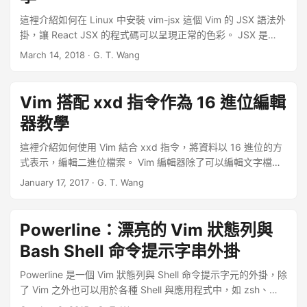
這裡介紹如何在 Linux 中安裝 vim-jsx 這個 Vim 的 JSX 語法外
掛，讓 React JSX 的程式碼可以呈現正常的色彩。 JSX 是
React 所新創的 JavaScript 擴充語言，比傳統的 JavaScript
March 14, 2018
·
G. T. Wang
多出許多新的語法，所以 Vim 編輯器遇到 JSX 的程式碼時，會
無法顯示出正確的語法顏色。 ...
Vim 搭配 xxd 指令作為 16 進位編輯
器教學
這裡介紹如何使用 Vim 結合 xxd 指令，將資料以 16 進位的方
式表示，編輯二進位檔案。 Vim 編輯器除了可以編輯文字檔之
外，也可以作為 16 進位編輯器（hex editor），編輯二進位
January 17, 2017
·
G. T. Wang
（binary）的檔案，只不過在編輯二進位檔案時，要配合 xxd
這個外部指令將資料轉換為 16 進位的排版格式，以下是利用
Vim 編輯一個二進位執行檔的操作步驟。 ...
Powerline：漂亮的 Vim 狀態列與
Bash Shell 命令提示字串外掛
Powerline 是一個 Vim 狀態列與 Shell 命令提示字元的外掛，除
了 Vim 之外也可以用於各種 Shell 與應用程式中，如 zsh、
bash、tmux、IPython、Awesome 與 Qtile。 ...