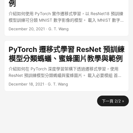
例
介紹如何使用 PyTorch 實作遷移式學習，以 ResNet18 預訓練
模型訓練可分類 MNIST 數字影像的模型。 載入 MNIST 數字資
料集 MNIST 資料集是一個包含 0 到 9 手寫數字的影像資料
December 20, 2021
·
G. T. Wang
集，其影像格式為灰階影像，而 ResNet18 模型所輸入的影像
格式卻為 RGB 的影像，為了讓 MNIST 的影像可以套用
ResNet18 模型，在資料載入時我們使用一個自訂的轉換函數，
PyTorch 遷移式學習 ResNet 預訓練
將灰階影像轉為 RGB 影像，轉換的方式就是把灰階影像的單一
模型分類螞蟻、蜜蜂圖片教學與範例
channel 複製成 RGB 影像的三個 channel。 ...
介紹如何在 PyTorch 深度學習架構下透過遷移式學習，使用
ResNet 預訓練模型分類螞蟻與蜜蜂圖片。 載入必要模組 首先
載入一些必要的模組： from __future__ import print_function,
December 18, 2021
·
G. T. Wang
division import torch import torch.nn as nn import
torch.optim as optim from torch.optim import lr_scheduler
下一頁 2/2 »
import numpy as np import torchvision from torchvision
import datasets, models, transforms import
matplotlib.pyplot as plt import time import os import copy
載入資料 這裡我們將從 ImageNet 中取出螞蟻（ants）與蜜蜂
（bees）的圖片各約 120 張作為訓練資料集，然後拿另外各約