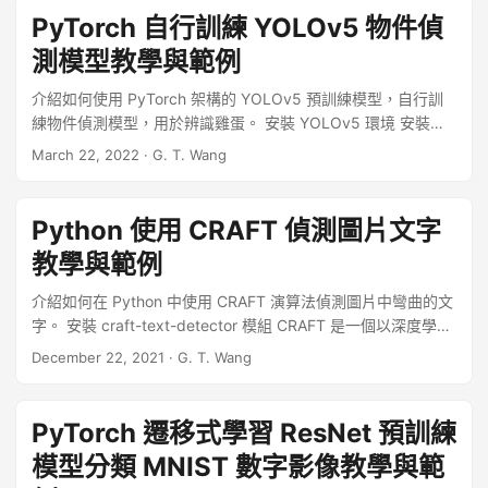
這類的及時影像儲存為一般的影片檔，方便後續的操作。 ...
PyTorch 自行訓練 YOLOv5 物件偵
測模型教學與範例
介紹如何使用 PyTorch 架構的 YOLOv5 預訓練模型，自行訓
練物件偵測模型，用於辨識雞蛋。 安裝 YOLOv5 環境 安裝
Python 的 venc 套件之後，建立一個 YOLOv5 專用的 Python
March 22, 2022
·
G. T. Wang
虛擬環境： ...
Python 使用 CRAFT 偵測圖片文字
教學與範例
介紹如何在 Python 中使用 CRAFT 演算法偵測圖片中彎曲的文
字。 安裝 craft-text-detector 模組 CRAFT 是一個以深度學習
為基礎的文字偵測方法，而作者也將相關的 PyTorch 程式碼放
December 22, 2021
·
G. T. Wang
在 GitHub 網站上。 ...
PyTorch 遷移式學習 ResNet 預訓練
模型分類 MNIST 數字影像教學與範