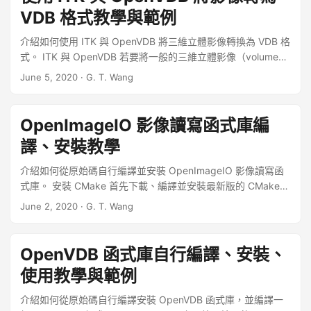
VDB 格式教學與範例
介紹如何使用 ITK 與 OpenVDB 將三維立體影像轉換為 VDB 格
式。 ITK 與 OpenVDB 若要將一般的三維立體影像（volume
image）轉換為 VDB 格式，可以使用 ITK 函式庫讀取各種三維
June 5, 2020
·
G. T. Wang
立體影像，然後再使用 OpenVDB 函式庫轉為 VDB 的檔案格
式，以下是基本的實作程式碼。 ...
OpenImageIO 影像讀寫函式庫編
譯、安裝教學
介紹如何從原始碼自行編譯並安裝 OpenImageIO 影像讀寫函
式庫。 安裝 CMake 首先下載、編譯並安裝最新版的 CMake：
# 下載、編譯、安裝 CMake wget
June 2, 2020
·
G. T. Wang
https://github.com/Kitware/CMake/releases/download/v3.1
7.3/cmake-3.17.3.tar.gz tar zxvf cmake-3.17.3.tar.gz cd
cmake-3.17.3 ./configure make -j8 && sudo make install 安
OpenVDB 函式庫自行編譯、安裝、
裝編譯用系統套件 安裝一些編譯 OpenImageIO 所需的系統套
使用教學與範例
件： ...
介紹如何從原始碼自行編譯安裝 OpenVDB 函式庫，並編譯一