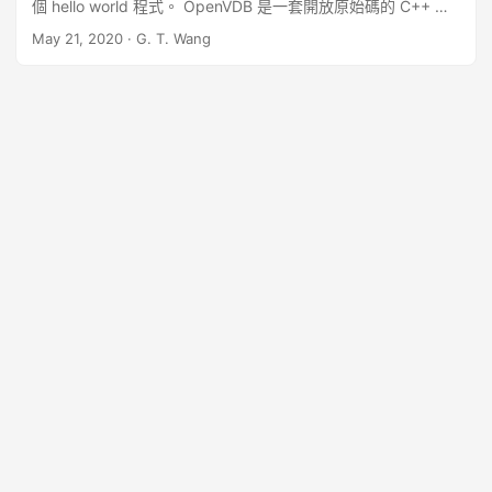
個 hello world 程式。 OpenVDB 是一套開放原始碼的 C++ 函
式庫，提供高效能的三維立體資料（volumetric data）儲存結
May 21, 2020
·
G. T. Wang
構與處理工具，以下是 OpenVDB 函式庫的安裝、使用教學與
範例。 ...