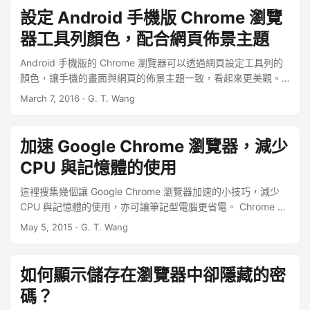
服器的資源，導致出現類似這樣的錯誤： ...
設定 Android 手機版 Chrome 瀏覽
器工具列顏色，配合網頁佈景主題
Android 手機版的 Chrome 瀏覽器可以透過網頁設定工具列的
顏色，讓手機的畫面與網頁的佈景主題一致，看起來更美觀。
一般手機瀏覽器的工作列顏色都是固定的，而現在 Android 手
March 7, 2016
·
G. T. Wang
機版的 Chrome 瀏覽器從第 39 版之後，開始支援從網頁中指
定佈景主題顏色的功能，這個簡單的小功能可以讓網站看起來
更專業，也更漂亮，以下是設定的方法教學。 ...
加速 Google Chrome 瀏覽器，減少
CPU 與記憶體的使用
這裡搜集幾個讓 Google Chrome 瀏覽器加速的小技巧，減少
CPU 與記憶體的使用，亦可讓筆記型電腦更省電。 Chrome 是
目前很熱門的瀏覽器之一，由於他的上網速度比其他瀏覽器來
May 5, 2015
·
G. T. Wang
得快，所以許多人都喜歡選擇 Chrome 當作主要的瀏覽器，但
是他所耗費的系統資源其實也很多，如果電腦的硬體設備規格
不高，也容易造成整個系統被拖慢。 ...
如何顯示儲存在瀏覽器中卻隱藏的密
碼？