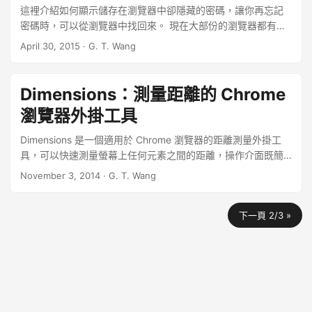
這裡介紹如何顯示儲存在瀏覽器中卻隱藏的密碼，讓你再忘記
密碼時，可以從瀏覽器中找回來。 現在大部份的瀏覽器都有儲
存密碼的功能，由於這個功能實在太方便了，讓人不需要自己
April 30, 2015
·
G. T. Wang
輸入密碼就可以登入各種線上服務，許多人都很習慣直接把密
碼存在瀏覽器中，不過時間一久就很容易讓人忘記自己的密碼
是什麼，當換一台電腦時就無法登入了，而在原本的瀏覽器中
Dimensions：測量距離的 Chrome
雖然密碼會自動填入，但是卻也看不到實際的密碼是什麼，最
瀏覽器外掛工具
後只好重設密碼，浪費許多時間。 ...
Dimensions 是一個適用於 Chrome 瀏覽器的距離測量外掛工
具，可以快速測量螢幕上任何元素之間的距離，操作介面既簡
潔又方便。 在設計網頁時，時常會需要測量網頁中各種元素之
November 3, 2014
·
G. T. Wang
間的距離，如果您慣用 Google Chrome 瀏覽器的話，可以嘗試
一下 Dimensions 這個小工具，它可以讓您快速量測瀏覽器上任
下一頁 2/3 »
何元素之間的距離，既簡單又實用。 ...