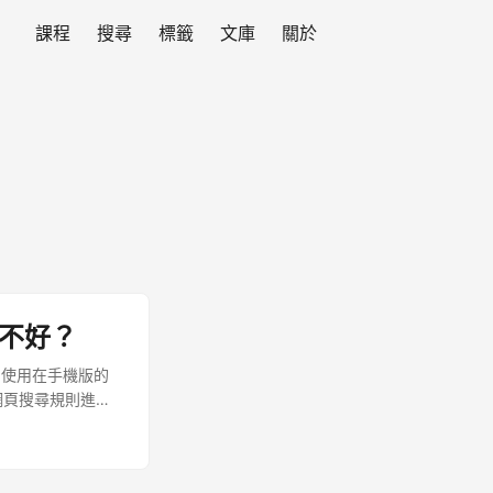
課程
搜尋
標籤
文庫
關於
果不好？
 使用在手機版的
網頁搜尋規則進行
，除了考慮一般的桌