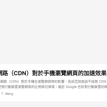
網路（CDN）對於手機瀏覽網頁的加速效
網路（CDN）對於手機在瀏覽網頁時的影響，告訴您到底該不該將 CDN
使用行動裝置瀏覽網頁的比例與日俱增，最近 Google 也針對行動裝置的
置在使用 Google 搜尋時，可以獲得更好的結果，在未來網站的設計上
. T. Wang
與平板電腦的網頁也是非常重要的一環。 ...