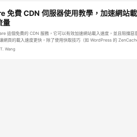
Flare 免費 CDN 伺服器使用教學，加速網
流量
dFlare 這個免費的 CDN 服務，它可以有效加速網站載入速度，並且阻擋
讓網頁的載入速度更快，除了使用快取技巧（如 WordPress 的 ZenCache
詢之外，還有一個很常見的方式就是使用內容傳遞網路（content delivery
 T. Wang
器，分散網頁伺服器的負載，縮短資料傳送距離，達到加速的目的。 ...