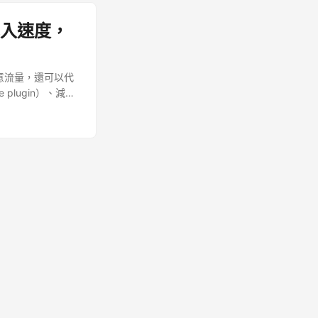
站載入速度，
惡意流量，還可以代
 plugin）、減少
 network，簡