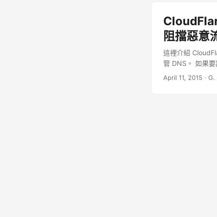
Cloud
阻擋惡意
這裡介紹 Clou
管 DNS。 如果要
動態網頁與資料庫查
April 11, 2015
·
G.
稱 CDN）伺服