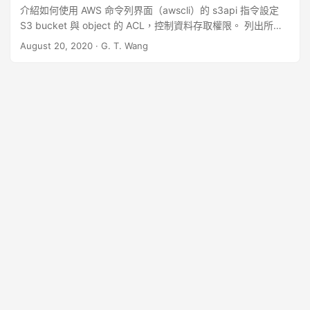
介紹如何使用 AWS 命令列界面（awscli）的 s3api 指令設定
= "45G54d4cbGDF56bnFsfdgh489dfGHDdfgDFGHs4e"; //
S3 bucket 與 object 的 ACL，控制資料存取權限。 列出所有
建立 S3 Client Aws::Client::ClientConfiguration config;
Buckets 若要列出自己所有的 buckets，可以使用 list-
config.verifySSL = false; auto s3Client =
August 20, 2020
·
G. T. Wang
buckets 指令： ...
Aws::MakeShared<Aws::S3::S3Client>(ALLOCATION_TAG,
Aws::Auth::AWSCredentials(accessKey, secretKey), config);
// 設定 S3 End Point s3Client->OverrideEndpoint(endPoint);
// 建立 TransferManagerConfiguration auto
sdk_client_executor =
Aws::MakeShared<Aws::Utils::Threading::DefaultExecutor>
(ALLOCATION_TAG);
Aws::Transfer::TransferManagerConfiguration
transferConfig(sdk_client_executor.get());
transferConfig.s3Client = s3Client; // 下載進度回呼函數
transferConfig.downloadProgressCallback = [](const
Aws::Transfer::TransferManager*, const
std::shared_ptr<const Aws::Transfer::TransferHandle>&
handle) { std::cout << "Download Progress: " << handle-
>GetBytesTransferred() << " of " << handle-
>GetBytesTotalSize() << " bytes"; }; // 建立
TransferManager auto transferManager =