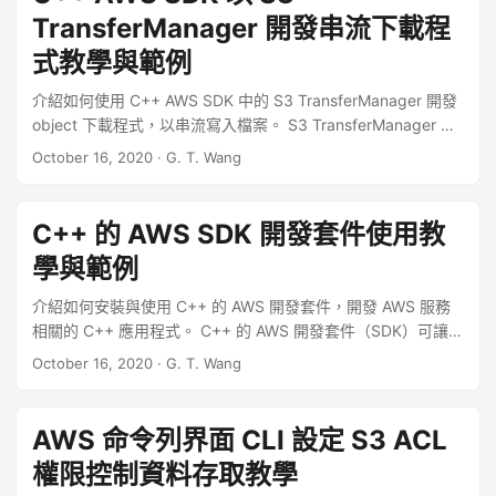
TransferManager 開發串流下載程
式教學與範例
介紹如何使用 C++ AWS SDK 中的 S3 TransferManager 開發
object 下載程式，以串流寫入檔案。 S3 TransferManager 串
流下載 以下是以 TransferManager 來自動處理 S3 下載流程的
October 16, 2020
·
G. T. Wang
範例程式。 #include <aws/s3/S3Client.h> #include
<aws/core/Aws.h> #include
<aws/core/auth/AWSCredentialsProvider.h> #include
C++ 的 AWS SDK 開發套件使用教
<aws/transfer/TransferManager.h> #include <iostream>
學與範例
#include <fstream> static const char* const
ALLOCATION_TAG = "S3_DOWNLOAD"; int main() {
介紹如何安裝與使用 C++ 的 AWS 開發套件，開發 AWS 服務
Aws::SDKOptions options; Aws::InitAPI(options); { // 自訂 S3
相關的 C++ 應用程式。 C++ 的 AWS 開發套件（SDK）可讓開
End Point const Aws::String endPoint =
發者在 C++ 語言中使用 AWS 的各種服務，開發整合式的 C++
October 16, 2020
·
G. T. Wang
"YOUR.END.POINT"; // S3 Bucket 名稱 const Aws::String
應用程式。本篇測試環境為 Ubuntu Linux 18.04。 ...
bucketName = "YOUR_BUCKET"; // Object 名稱 const
Aws::String objectName = "CentOS-7-x86_64-Everything-
AWS 命令列界面 CLI 設定 S3 ACL
1810.iso"; // 檔案名稱 Aws::String downloadFileName =
objectName; // 認證資訊 const Aws::String accessKey =
權限控制資料存取教學
"ASFHDGN345JGS436FG53"; const Aws::String secretKey