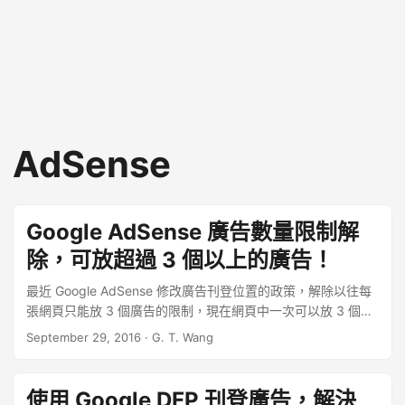
AdSense
Google AdSense 廣告數量限制解
除，可放超過 3 個以上的廣告！
最近 Google AdSense 修改廣告刊登位置的政策，解除以往每
張網頁只能放 3 個廣告的限制，現在網頁中一次可以放 3 個以
上的廣告！ 長久以來 Google AdSense 的廣告刊登政策中都有
September 29, 2016
·
G. T. Wang
內容廣告單頁數量上限的規定，一張網頁只能放置 3 個內容廣
告單元、3 個連結單元與 2 個搜尋框，這個規定從我開始寫網
站以來一直都存在，下面這張圖是我從 WayBack Machine 抓
使用 Google DFP 刊登廣告，解決