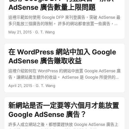
出來的，這是 2014 年的 Google AdSense 廣告刊登位置政策
AdSense 廣告數量上限問題
內容。 ...
這裡示範如何使用 Google DFP 來刊登廣告，突破 AdSense 最
多只能放三個廣告的限制。 許多的網站都會放置一些廣告，透
過廣告收益來維持網站的運作，甚至用這樣的模式把網站當作
May 21, 2015
·
G. T. Wang
一個事業來經營，而 Google 的 AdSense 是目前最熱門的網路
廣告商，一般網站上的廣告大多數都是藉由 AdSense 來刊登
的。 ...
在 WordPress 網站中加入 Google
AdSense 廣告賺取收益
這裡介紹如何在 WordPress 的網站中放置 Google AdSense 廣
告，讓網站產生額外的收益。 AdSense 是 Google 所提供的網
路廣告服務，加入 AdSense 之後，你就可以在自己的網站上刊
April 21, 2015
·
G. T. Wang
登 AdSense 所提供的廣告，有許多網站都是使用這樣的方式，
靠著廣告的收入來維持網站的營運。 ...
新網站是否一定要等六個月才能放置
Google AdSense 廣告？
許多人成立網站之後，都想要趕快放 Google AdSense 廣告上