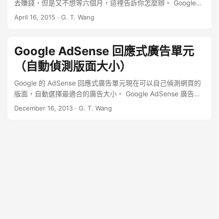
去賺錢，但是又不想等六個月，這裡告訴你怎麼辦。 Google
AdSense 是現在全球最知名的網路廣告商，只要有自己網站的
April 16, 2015
·
G. T. Wang
人，都可以靠 Google AdSense 來賺取收益，而許多人知道
Google AdSense 廣告可以賺錢之後，都想趕快成立一個網站
或部落格來放廣告賺錢，不過 Google AdSense 的申請原則卻
Google AdSense 回應式廣告單元
規定一個新網站至少要等六個月才能申請加入 AdSense，要等
（自動偵測版面大小）
六個月對一般不了解網路生態的人而言，確實是很久，不過以
我個人的看法，這樣的規定是必要的，以下我來解釋為什麼。
Google 的 AdSense 回應式廣告單元現在可以自己偵測網頁的
...
版面，自動選擇最適合的廣告大小。 Google AdSense 廣告前
一陣子才支援回應式網頁設計，讓 Google AdSense 廣告配合
December 16, 2013
·
G. T. Wang
瀏覽器版面動態變更大小，但是之前的版本使用者必須自己透
過 CSS 的設定來規劃版面寬度與廣告大小的組合，其實使用起
來並不是很方便。 ...