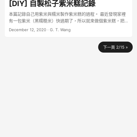
[DIY] 自製松子紫米糕記錄
本篇記錄自己用紫米與糯米製作紫米糕的過程。 最近發現家裡
有一包紫米（黑糯糙米）快過期了，所以就來做個紫米糕，把
它趕快用掉，這個配方式自己調整過的，雖然做出來的紫米糕
December 12, 2020
·
G. T. Wang
不怎麼樣，但是可以把紫米快速消耗掉。 ...
下一頁 2/15 »