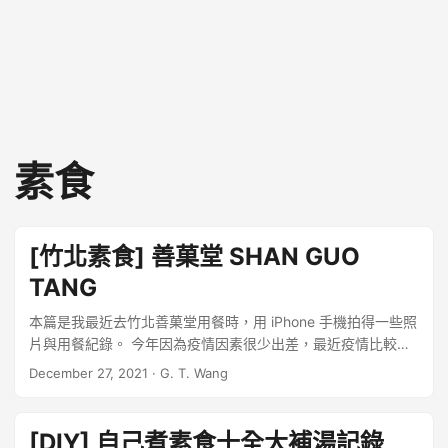
素食
[竹北素食] 善菓堂 SHAN GUO
TANG
本篇是我最近去竹北善菓堂用餐時，用 iPhone 手機拍得一些照
片與用餐紀錄。 今年因為疫情因素很少出差，最近疫情比較緩
和，趁著有機會出差去新竹的時候，跟同事去竹北莊敬南路上
December 27, 2021
·
G. T. Wang
的這一家善菓堂用餐，因為這次是真的來吃飯的，沒帶單眼相
機，只用手機加減拍些照片，記錄一下這一家值得推薦的素食
餐廳。 ...
[DIY] 自己煮素食十全大補湯記錄