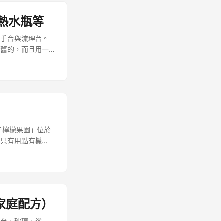
熱水瓶等
洗手台與流理台。
舊舊的，而且用一
子檸檬果園」位於
，只有用點有機
小家庭配方）
理台、玻璃、浴