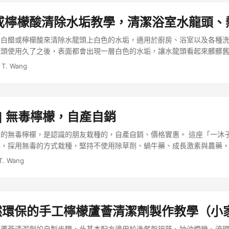
或檸檬酸清除水垢教學，清潔浴室水龍頭、
用白醋或檸檬酸來清除水龍頭上白色的水垢，適用於廚房、浴室以及各種
龍頭使用久了之後，表面都會出現一層白色的水垢，讓水龍頭看起來髒髒
都很難把它刷洗乾淨。 ...
 T. Wang
] 無毒檸檬，自產自銷
的無毒檸檬，是認識的朋友栽種的，自產自銷、價格實惠。 這座「一沐
區，採用無毒的方式栽種，堅持不使用除草劑、蝸牛藥、成長激素與農藥
長，保護土壤的自然生命力。 ...
T. Wang
 天然環保的手工檸檬蘆薈清潔劑製作教學（
檬蘆薈清潔劑的自製步驟，此基本配方適用於洗餐盤碗筷、抽油煙機、流