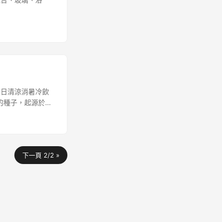
夏日清涼消暑冷飲
草的種子，起源於墨
人和瑪雅人的主
下一頁 2/2 »