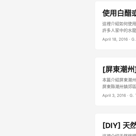
使用白醋
這裡介紹如何使
許多人家中的水
般的清潔劑或肥皂也
April 18, 2016
·
G.
[屏東潮州
本篇介紹屏東潮州
屏東縣潮卅鎮郊
肥，讓檸檬自然生
April 3, 2016
·
G. 
[DIY]
這裡介紹天然檸