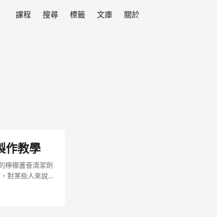
課程
搜尋
標籤
文庫
關於
製作教學
製的檸檬蘆薈清潔劑
巧，對某些人來說