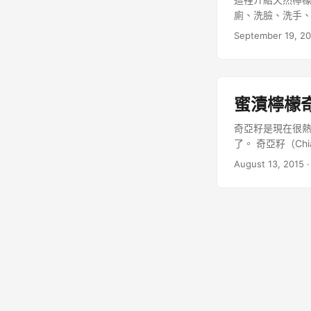
廁、洗臉、洗手、
September 19, 2
蜜漬檸檬
奇亞籽是現在很
了。 奇亞籽（C
西哥南部和瓜地馬
August 13, 2015
食，傳說中阿茲特