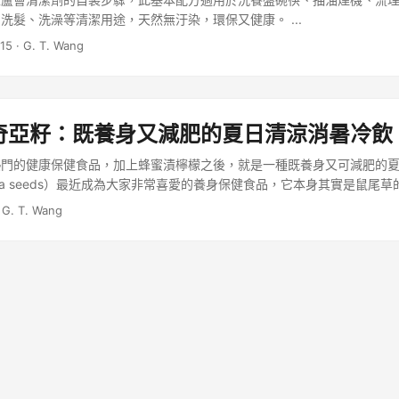
洗髮、洗澡等清潔用途，天然無汙染，環保又健康。 ...
015
·
G. T. Wang
奇亞籽：既養身又減肥的夏日清涼消暑冷飲
熱門的健康保健食品，加上蜂蜜漬檸檬之後，就是一種既養身又可減肥的
hia seeds）最近成為大家非常喜愛的養身保健食品，它本身其實是鼠尾
拉，早從西元前 3500 年就已有人們食用的紀錄，它還曾經是阿茲特克
·
G. T. Wang
克戰士外出狩獵、戰鬥時，就是仰賴奇亞籽補充體力。 ...