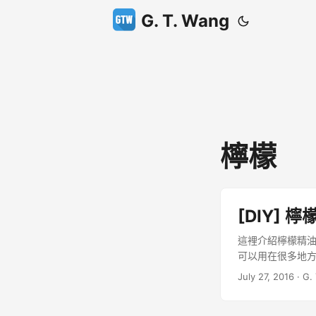
G. T. Wang
檸檬
[DIY]
這裡介紹檸檬精油
可以用在很多地
要自行製作有蘆薈
July 27, 2016
·
G.