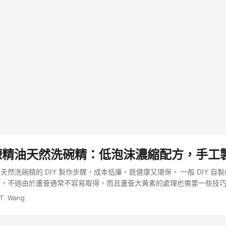
 檸檬精油天然洗碗精：低泡沫濃縮配方，手工
天然洗碗精的 DIY 製作步驟，成本低廉，既健康又環保。 一般 DIY 自
方，不過由於蘆薈通常不容易取得，而且蘆薈大黃素的處理也需要一些技
的清潔劑可能不是那麼方便。 ...
 T. Wang