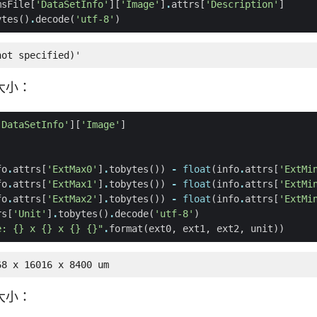
msFile
[
'DataSetInfo'
][
'Image'
]
.
attrs
[
'Description'
]
ytes
()
.
decode
(
'utf-8'
)
not specified)'
大小：
'DataSetInfo'
][
'Image'
]
fo
.
attrs
[
'ExtMax0'
]
.
tobytes
())
-
float
(
info
.
attrs
[
'ExtMi
fo
.
attrs
[
'ExtMax1'
]
.
tobytes
())
-
float
(
info
.
attrs
[
'ExtMi
fo
.
attrs
[
'ExtMax2'
]
.
tobytes
())
-
float
(
info
.
attrs
[
'ExtMi
rs
[
'Unit'
]
.
tobytes
()
.
decode
(
'utf-8'
)
e: 
{}
 x 
{}
 x 
{}
{}
"
.
format
(
ext0
,
ext1
,
ext2
,
unit
))
68 x 16016 x 8400 um
大小：