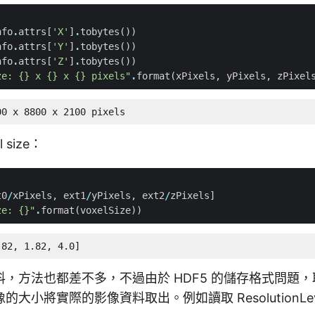
nfo
.
attrs
[
'X'
]
.
tobytes
())
nfo
.
attrs
[
'Y'
]
.
tobytes
())
nfo
.
attrs
[
'Z'
]
.
tobytes
())
ze: 
{}
 x 
{}
 x 
{}
 pixels"
.
format
(
xPixels
,
yPixels
,
zPixel
00 x 8800 x 2100 pixels
 size：
t0
/
xPixels
,
ext1
/
yPixels
,
ext2
/
zPixels
]
ze: 
{}
"
.
format
(
voxelSize
))
.82, 1.82, 4.0]
，方法也都差不多，不過由於 HDF5 的儲存格式問題
大小將實際的影像資料取出。例如讀取 ResolutionLev