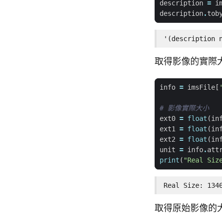
description
=
i
description
.
tob
'(description 
取得影像的實際
info
=
imsFile
[
# 影像實際大小
ext0
=
float
(
in
ext1
=
float
(
in
ext2
=
float
(
in
unit
=
info
.
att
print
(
"Real Siz
Real Size: 134
取得原始影像的