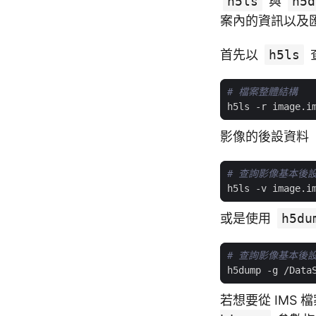
h5ls
與
h5d
案內的資訊以及
首先以
h5ls
# 檔案整體結構
影像的後設資料（m
# 查詢影像基本後
或是使用
h5du
# 查詢影像基本後
若想要從 IMS