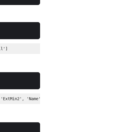
il']
 'ExtMin2', 'Name', 'OriginalFormat', 'OriginalFormatFil