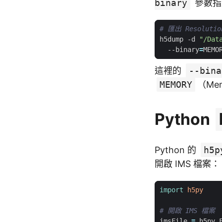
binary
參數指
# 匯出 Resoluti
h5dump -d 
"/Dat
  --binary
=
MEMO
這裡的
--bina
MEMORY
（Mem
Python
Python 的
h5p
開啟 IMS 檔案：
import
h5py
# 開啟 IMS 檔案
imsFile
=
h5py
.