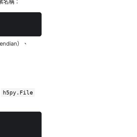
案名稱：
-endian）、
h5py.File