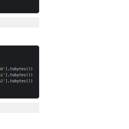
n0'
]
.
tobytes
())
n1'
]
.
tobytes
())
n2'
]
.
tobytes
())