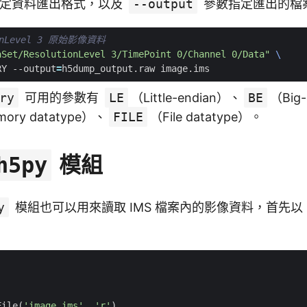
定資料匯出格式，以及
--output
參數指定匯出的檔
onLevel 3 原始影像資料
aSet/ResolutionLevel 3/TimePoint 0/Channel 0/Data"
RY --output
=
ry
可用的參數有
LE
（Little-endian）、
BE
（Big
ory datatype）、
FILE
（File datatype）。
模組
h5py
y
模組也可以用來讀取 IMS 檔案內的影像資料，首先以
File
(
'image.ims'
,
'r'
)