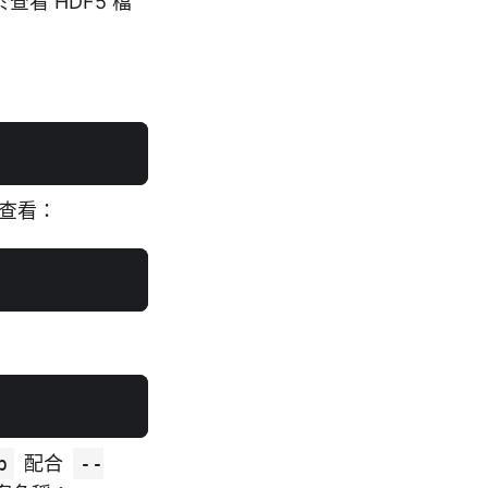
看 HDF5 檔
查看：
p
配合
--