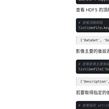
查看 HDF5 的
# 查看頂層節點
list
(
imsFile
.
ke
['DataSet', 'D
影像主要的後設
# 查看影像主要後
list
(
imsFile
[
'D
['Description'
若要取得指定的
# 查看指定 attrib