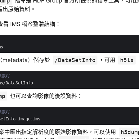
ump
指令是
HDF Group
官方所提供的指令工具，可用於查
匯出原始資料。
查看 IMS 檔案整體結構：
etadata）儲存於
/DataSetInfo
，可用
h5ls
設資料
mp
也可以查詢影像的後設資料：
設資料
 檔案中匯出指定解析度的原始影像資料，可以使用
h5dum