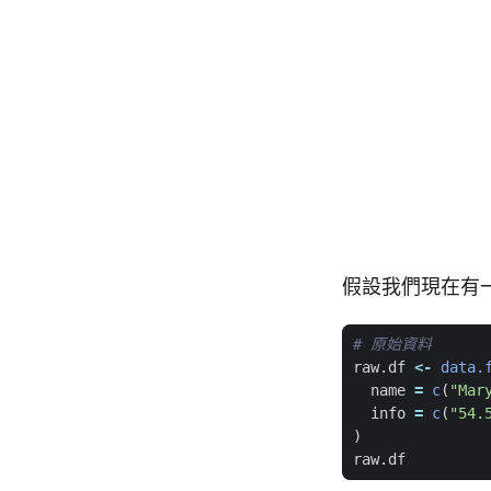
假設我們現在有一個
# 原始資料
raw.df
<-
data.
name
=
c
(
"Mar
info
=
c
(
"54.
)
raw.df