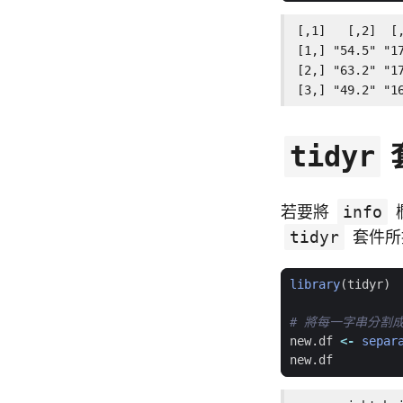
[,1]   [,2]  [,
[1,] "54.5" "17
[2,] "63.2" "17
[3,] "49.2" "1
tidyr
若要將
info
tidyr
套件所
library
(
tidyr
)
# 將每一字串分割成 
new.df
<-
separ
new.df