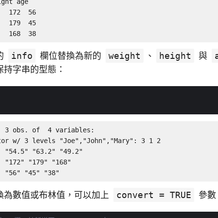
ght age

  172  56

  179  45

   168  38
的
info
欄位替換為新的
weight
、
height
與
保持字串的型態：
 3 obs. of  4 variables:

or w/ 3 levels "Joe","John","Mary": 3 1 2

 "54.5" "63.2" "49.2"

 "172" "179" "168"

  "56" "45" "38"
換為數值或布林值，可以加上
convert = TRUE
參數