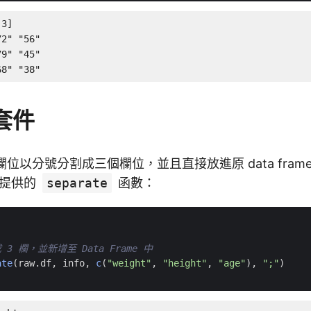
3]

2" "56"

9" "45"

68" "38"
套件
欄位以分號分割成三個欄位，並且直接放進原 data fram
提供的
separate
函數：
3 欄，並新增至 Data Frame 中
ate
(
raw.df
,
info
,
c
(
"weight"
,
"height"
,
"age"
),
";"
)