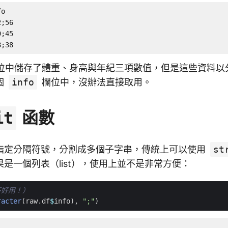
o

;56

;45

8;38
位中儲存了體重、身高與年紀三項數值，但是這些資料以
個
info
欄位中，沒辦法直接取用。
函數
it
指定分隔符號，分割成多個子字串，傳統上可以使用
st
是一個列表（list），使用上並不是非常方便：
不好用！）
racter
(
raw.df
$
info
),
";"
)