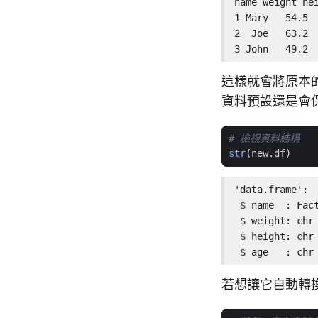
name weight hei
1 Mary   54.5  
2  Joe   63.2  
3 John   49.2 
這樣就會將原本
資料預設還是會
# 檢視資料結構
str
(
new.df
)
'data.frame':  
 $ name  : Fact
 $ weight: chr 
 $ height: chr 
 $ age   : chr
若想讓它自動轉