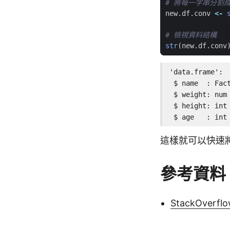
# 將每一字串分割成 
new.df.conv
<-
# 檢視資料結構
str
(
new.df.conv
'data.frame':  
 $ name  : Fact
 $ weight: num 
 $ height: int 
 $ age   : int
這樣就可以快速
參考資料
StackOverfl