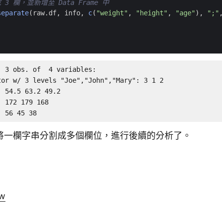
3 欄，並新增至 Data Frame 中
separate
(
raw.df
,
info
,
c
(
"weight"
,
"height"
,
"age"
),
";"
)
 3 obs. of  4 variables:

or w/ 3 levels "Joe","John","Mary": 3 1 2

 54.5 63.2 49.2

 172 179 168

  56 45 38
將一欄字串分割成多個欄位，進行後續的分析了。
ow