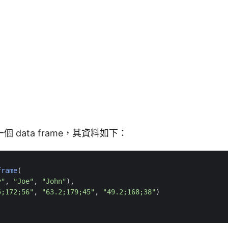
 data frame，其資料如下：
frame
(
y"
,
"Joe"
,
"John"
),
5;172;56"
,
"63.2;179;45"
,
"49.2;168;38"
)