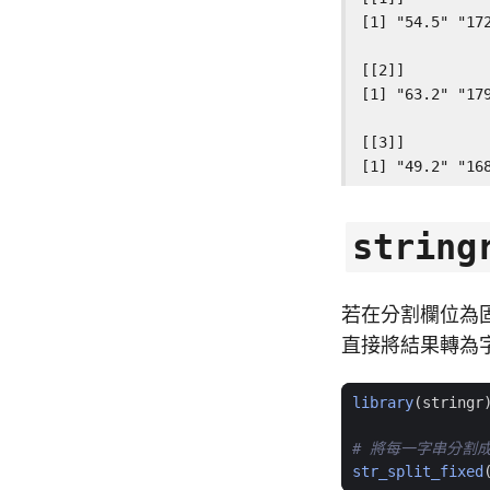
[1] "54.5" "172
[[2]]

[1] "63.2" "179
[[3]]

[1] "49.2" "16
string
若在分割欄位為
直接將結果轉為
library
(
stringr
# 將每一字串分割成
str_split_fixed