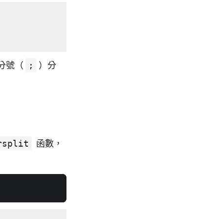
分號（
;
）分
rsplit
函數，