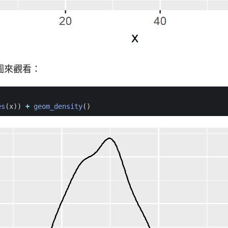
圖來觀看：
es
(
x
))
+
geom_density
()