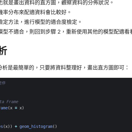
也就是畫出資料的直方圖，觀察資料的分佈狀況。
機率分布來配適資料會比較好。
檢定方法，進行模型的適合度檢定。
模型不適合，則回到步驟 2，重新使用其他的模型配適看
析
分析是最簡單的，只要將資料整理好，畫出直方圖即可：
套件
)
a Frame
rame
(
x
=
x
)
es
(
x
))
+
geom_histogram
()