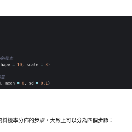
分佈的樣本
shape
=
10
,
scale
=
3
)
誤差
N
,
mean
=
0
,
sd
=
0.1
)
資料機率分佈的步驟，大致上可以分為四個步驟：