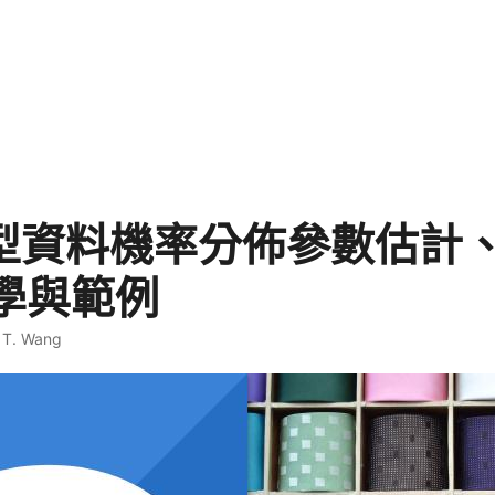
續型資料機率分佈參數估計
學與範例
 T. Wang