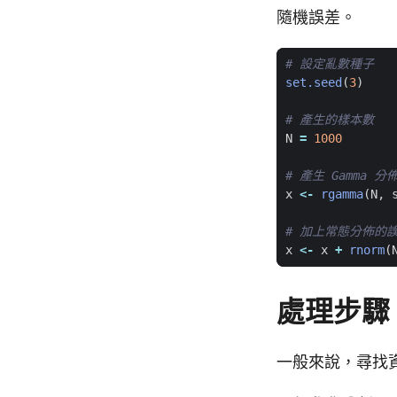
隨機誤差。
# 設定亂數種子
set.seed
(
3
)
# 產生的樣本數
N
=
1000
# 產生 Gamma 
x
<-
rgamma
(
N
,
# 加上常態分佈的
x
<-
x
+
rnorm
(
處理步驟
一般來說，尋找