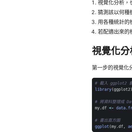
視覺化分析，
猜測該以何種
用各種統計的
若配適出來的
視覺化分
第一步的視覺化
# 載入 ggplot2 
library
(
ggplot2
# 將資料整理成 Dat
my.df
<-
data.f
# 畫出直方圖
ggplot
(
my.df
,
a