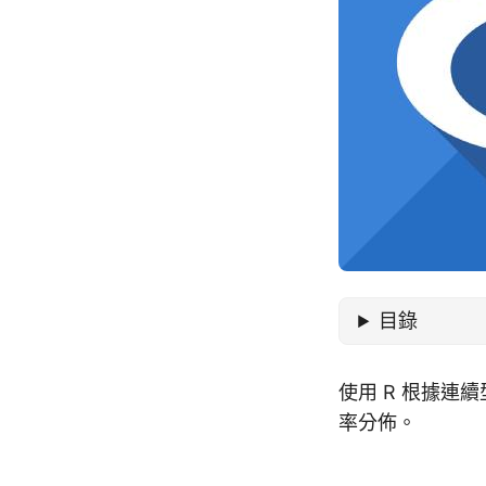
目錄
使用 R 根據
率分佈。