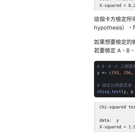
X-squared = 8.
這個卡方檢定所得到 
hypothes
如果想要檢定的
若要檢定 A、B、
# A、B、C 三類
y
<-
c
(
93
,
156
,
# 檢定比例是否為 1
chisq.test
(
y
,
p
Chi-squared tes
data:  y

X-squared = 1.