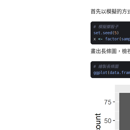
首先以模擬的方
# 模擬擲骰子
set.seed
(
5
)
x
<-
factor
(
sam
畫出長條圖，檢
# 繪製長條圖
ggplot
(
data.fra