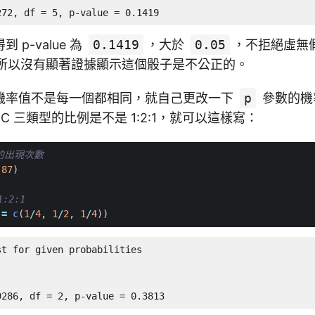
272, df = 5, p-value = 0.1419
p-value 為
0.1419
，大於
0.05
，不拒絕虛無假
is），所以沒有顯著證據顯示這個骰子是不公正的。
機率值不是每一個都相同，就自己更改一下
p
參數的機
C 三類型的比例是不是 1:2:1，就可以這樣寫：
型的出現次數
87
)
:2:1
=
c
(
1
/
4
,
1
/
2
,
1
/
4
))
t for given probabilities

9286, df = 2, p-value = 0.3813