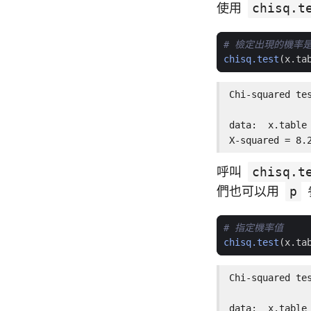
使用
chisq.t
# 檢定出現的機率
chisq.test
(
x.ta
Chi-squared tes
data:  x.table

X-squared = 8.
呼叫
chisq.t
們也可以用
p
# 指定機率值
chisq.test
(
x.ta
Chi-squared tes
data:  x.table
