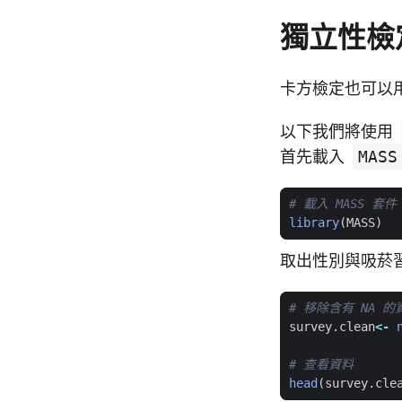
獨立性檢
卡方檢定也可以
以下我們將使用
首先載入
MASS
# 載入 MASS 套件
library
(
MASS
)
取出性別與吸菸
# 移除含有 NA 的
survey.clean
<-
# 查看資料
head
(
survey.cle