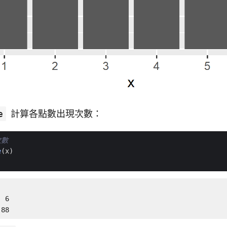
e
計算各點數出現次數：
次數
e
(
x
)
 6 

 88