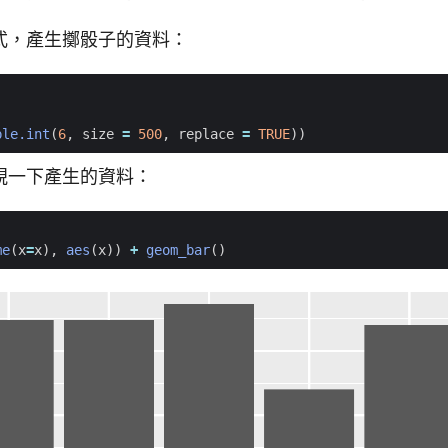
式，產生擲骰子的資料：
ple.int
(
6
,
size
=
500
,
replace
=
TRUE
))
視一下產生的資料：
me
(
x
=
x
),
aes
(
x
))
+
geom_bar
()