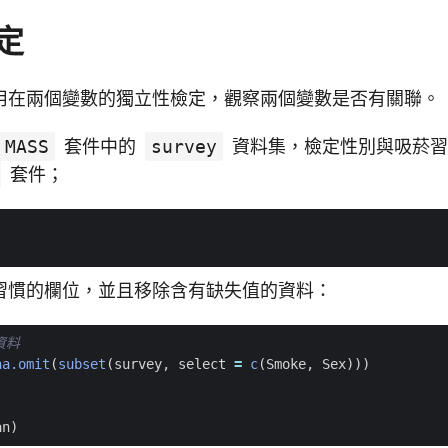
定
用在兩個變數的獨立性檢定，觀察兩個變數是否有關聯。
MASS
套件中的
survey
資料集，檢定性別與吸菸習
套件；
習慣的欄位，並且移除含有缺失值的資料：
資料
na.omit
(
subset
(
survey
,
select
=
c
(
Smoke
,
Sex
)))
an
)