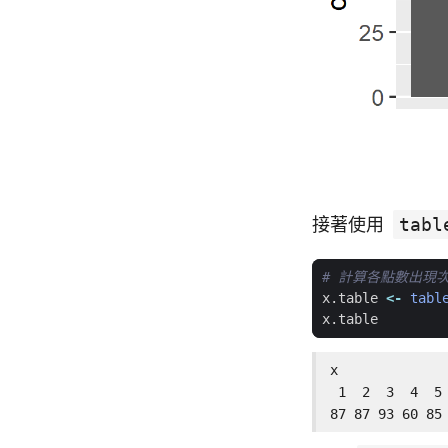
接著使用
tabl
# 計算各點數出現
x.table
<-
tabl
x.table
x

 1  2  3  4  5 
87 87 93 60 85