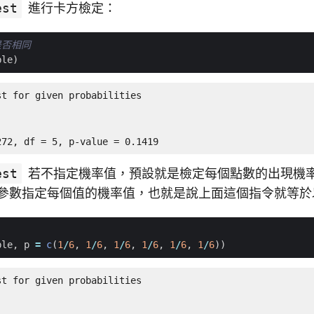
est
進行卡方檢定：
是否相同
ble
)
t for given probabilities

272, df = 5, p-value = 0.1419
est
若不指定機率值，預設就是檢定每個點數的出現機
參數指定每個值的機率值，也就是說上面這個指令就等於
ble
,
p
=
c
(
1
/
6
,
1
/
6
,
1
/
6
,
1
/
6
,
1
/
6
,
1
/
6
))
t for given probabilities
