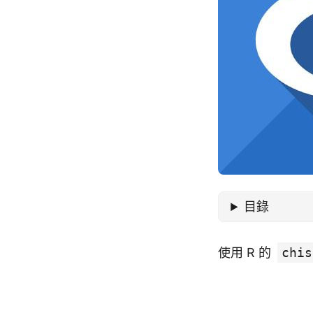
目錄
使用 R 的
chis