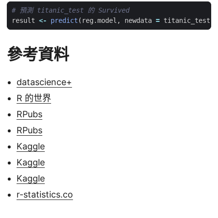
# 預測 titanic_test 的 Survived
result
<-
predict
(
reg.model
,
newdata
=
titanic_test
,
參考資料
datascience+
R 的世界
RPubs
RPubs
Kaggle
Kaggle
Kaggle
r-statistics.co