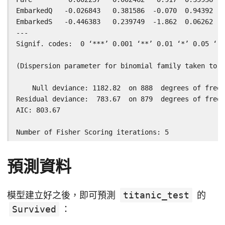
EmbarkedQ   -0.026843   0.381586  -0.070  0.94392

EmbarkedS   -0.446383   0.239749  -1.862  0.06262 .

---

Signif. codes:  0 ‘***’ 0.001 ‘**’ 0.01 ‘*’ 0.05 ‘.’
(Dispersion parameter for binomial family taken to b
    Null deviance: 1182.82  on 888  degrees of freed
Residual deviance:  783.67  on 879  degrees of freed
AIC: 803.67

Number of Fisher Scoring iterations: 5
預測資料
模型建立好之後，即可預測
titanic_test
的
Survived
：