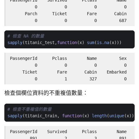
PassengerId    Survived      Pclass        Name     
          0           0           0           0     
      Parch      Ticket        Fare       Cabin    E
          0           0           0         687     
# 檢查 NA 的數量
sapply
(
titanic_test
,
function
(
x
)
sum
(
is.na
(
x
)))
PassengerId      Pclass        Name         Sex     
          0           0           0           0     
     Ticket        Fare       Cabin    Embarked 

          0           1         327           0
檢查個欄位資料的不重複值數量：
# 檢查不重複值的數量
sapply
(
titanic_train
,
function
(
x
)
length
(
unique
(
x
)))
PassengerId    Survived      Pclass        Name     
        891           2           3         891     