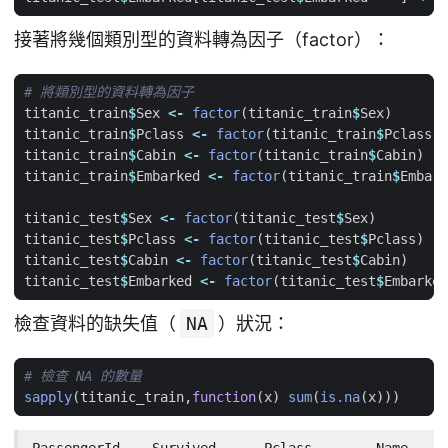
接著將幾個類別型的資料轉為因子（factor）：
# 將類別型的資料轉為因子
titanic_train
$
Sex
<-
factor
(
titanic_train
$
Sex
)
titanic_train
$
Pclass
<-
factor
(
titanic_train
$
Pclass
)
titanic_train
$
Cabin
<-
factor
(
titanic_train
$
Cabin
)
titanic_train
$
Embarked
<-
factor
(
titanic_train
$
Embark
titanic_test
$
Sex
<-
factor
(
titanic_test
$
Sex
)
titanic_test
$
Pclass
<-
factor
(
titanic_test
$
Pclass
)
titanic_test
$
Cabin
<-
factor
(
titanic_test
$
Cabin
)
titanic_test
$
Embarked
<-
factor
(
titanic_test
$
Embarked
檢查資料的缺失值（
NA
）狀況：
# 檢查 NA 的數量
sapply
(
titanic_train
,
function
(
x
)
sum
(
is.na
(
x
)))