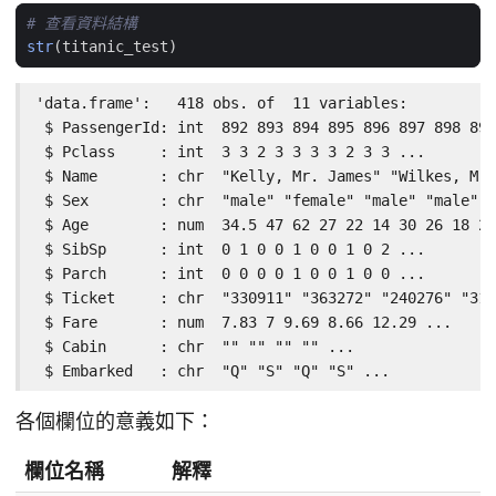
# 查看資料結構
str
(
titanic_test
)
'data.frame':   418 obs. of  11 variables:

 $ PassengerId: int  892 893 894 895 896 897 898 899
 $ Pclass     : int  3 3 2 3 3 3 3 2 3 3 ...

 $ Name       : chr  "Kelly, Mr. James" "Wilkes, Mrs
 $ Sex        : chr  "male" "female" "male" "male" .
 $ Age        : num  34.5 47 62 27 22 14 30 26 18 21
 $ SibSp      : int  0 1 0 0 1 0 0 1 0 2 ...

 $ Parch      : int  0 0 0 0 1 0 0 1 0 0 ...

 $ Ticket     : chr  "330911" "363272" "240276" "315
 $ Fare       : num  7.83 7 9.69 8.66 12.29 ...

 $ Cabin      : chr  "" "" "" "" ...

 $ Embarked   : chr  "Q" "S" "Q" "S" ...
各個欄位的意義如下：
欄位名稱
解釋