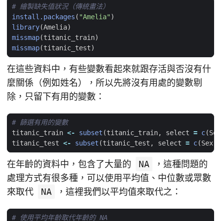
# 繪製缺失值狀況（傳統畫法）
install.packages
(
"Amelia"
)
library
(
Amelia
)
missmap
(
titanic_train
)
missmap
(
titanic_test
)
在這些資料中，有些變數看起來就跟存活與否沒有什
麼關係（例如姓名），所以先將沒有用處的變數剔
除，只留下有用的變數：
# 篩選有用的變數
titanic_train
<-
subset
(
titanic_train
,
select
=
c
(
Sex
titanic_test
<-
subset
(
titanic_test
,
select
=
c
(
Sex
,
在年齡的資料中，包含了大量的
NA
，這種問題的
處理方式有很多種，可以使用平均值、中位數或眾數
來取代
NA
，這裡我們以平均值來取代之：
# 使用平均年齡取代年齡的 NA