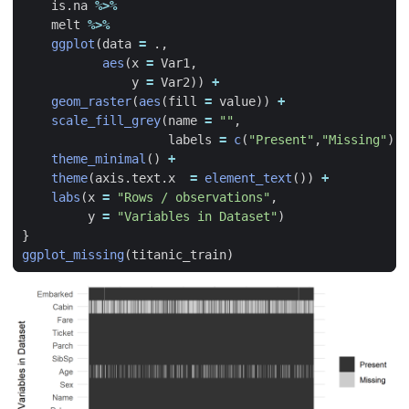
is.na
%>%
melt
%>%
ggplot
(
data
=
.,
aes
(
x
=
Var1
,
y
=
Var2
))
+
geom_raster
(
aes
(
fill
=
value
))
+
scale_fill_grey
(
name
=
""
,
labels
=
c
(
"Present"
,
"Missing"
))
theme_minimal
()
+
theme
(
axis.text.x
=
element_text
())
+
labs
(
x
=
"Rows / observations"
,
y
=
"Variables in Dataset"
)
}
ggplot_missing
(
titanic_train
)