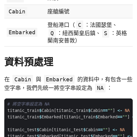
Cabin
座艙編號
登船港口（
C
：法國瑟堡、
Embarked
Q
：紐西蘭皇后鎮、
S
：英格
蘭南安普敦）
資料預處理
在
Cabin
與
Embarked
的資料中，有包含一些
空字串，我們先統一將空字串設定為
NA
：
# 將空字串設定為 NA
titanic_train
$
Cabin[titanic_train
$
Cabin
==
""
]
<-
NA
titanic_train
$
Embarked[titanic_train
$
Embarked
==
""
]
<-
titanic_test
$
Cabin[titanic_test
$
Cabin
==
""
]
<-
NA
titanic_test
$
Embarked[titanic_test
$
Embarked
==
""
]
<-
N