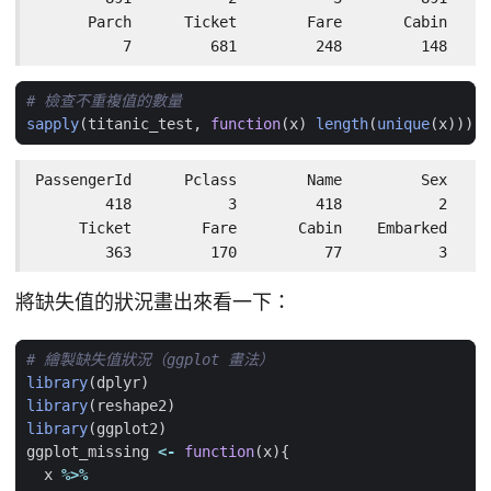
      Parch      Ticket        Fare       Cabin    E
          7         681         248         148     
# 檢查不重複值的數量
sapply
(
titanic_test
,
function
(
x
)
length
(
unique
(
x
)))
PassengerId      Pclass        Name         Sex     
        418           3         418           2     
     Ticket        Fare       Cabin    Embarked 

        363         170          77           3
將缺失值的狀況畫出來看一下：
# 繪製缺失值狀況（ggplot 畫法）
library
(
dplyr
)
library
(
reshape2
)
library
(
ggplot2
)
ggplot_missing
<-
function
(
x
){
x
%>%