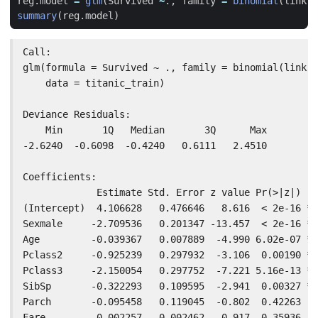
reg.model
=
glm
(
Survived
~
.,
family
=
binomial
(
link
=
summary
(
reg.model
)
Call:

glm(formula = Survived ~ ., family = binomial(link =
    data = titanic_train)

Deviance Residuals:

    Min       1Q   Median       3Q      Max

-2.6240  -0.6098  -0.4240   0.6111   2.4510

Coefficients:

             Estimate Std. Error z value Pr(>|z|)

(Intercept)  4.106628   0.476646   8.616  < 2e-16 **
Sexmale     -2.709536   0.201347 -13.457  < 2e-16 **
Age         -0.039367   0.007889  -4.990 6.02e-07 **
Pclass2     -0.925239   0.297932  -3.106  0.00190 **

Pclass3     -2.150054   0.297752  -7.221 5.16e-13 **
SibSp       -0.322293   0.109595  -2.941  0.00327 **

Parch       -0.095458   0.119045  -0.802  0.42263

Fare         0.002257   0.002462   0.917  0.35936
