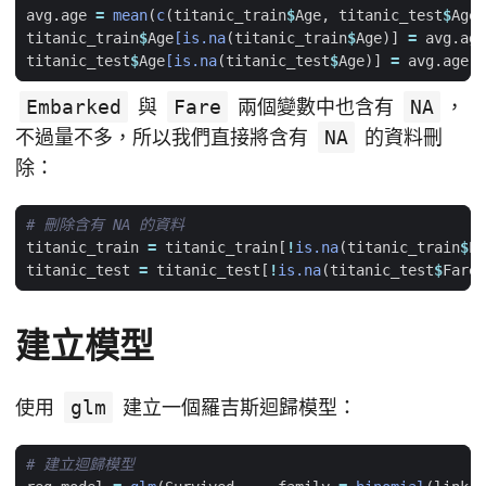
avg.age
=
mean
(
c
(
titanic_train
$
Age
,
titanic_test
$
Age
)
titanic_train
$
Age
[is.na
(
titanic_train
$
Age
)
]
=
avg.age
titanic_test
$
Age
[is.na
(
titanic_test
$
Age
)
]
=
avg.age
Embarked
與
Fare
兩個變數中也含有
NA
，
不過量不多，所以我們直接將含有
NA
的資料刪
除：
# 刪除含有 NA 的資料
titanic_train
=
titanic_train[
!
is.na
(
titanic_train
$
Em
titanic_test
=
titanic_test[
!
is.na
(
titanic_test
$
Fare
)
建立模型
使用
glm
建立一個羅吉斯迴歸模型：
# 建立迴歸模型