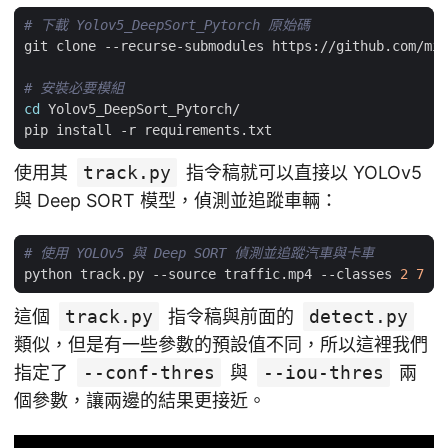
# 下載 Yolov5_DeepSort_Pytorch 原始碼
# 安裝必要模組
cd
使用其
track.py
指令稿就可以直接以 YOLOv5
與 Deep SORT 模型，偵測並追蹤車輛：
# 使用 YOLOv5 與 Deep SORT 偵測並追蹤汽車與卡車
python track.py --source traffic.mp4 --classes 
2
7
這個
track.py
指令稿與前面的
detect.py
類似，但是有一些參數的預設值不同，所以這裡我們
指定了
--conf-thres
與
--iou-thres
兩
個參數，讓兩邊的結果更接近。