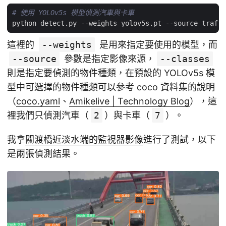
# 使用 YOLOv5s 模型偵測汽車與卡車
python detect.py --weights yolov5s.pt --source traffi
這裡的
--weights
是用來指定要使用的模型，而
--source
參數是指定影像來源，
--classes
則是指定要偵測的物件種類，在預設的 YOLOv5s 模
型中可選擇的物件種類可以參考 coco 資料集的說明
（
coco.yaml
、
Amikelive | Technology Blog
），這
裡我們只偵測汽車（
2
）與卡車（
7
）。
我拿
關渡橋近淡水端的監視器影像
進行了測試，以下
是兩張偵測結果。