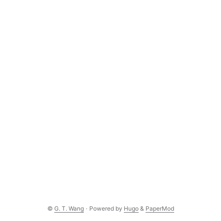
©
G. T. Wang
·
Powered by
Hugo
&
PaperMod