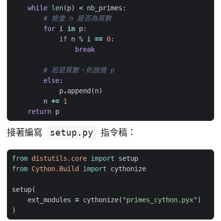
while
len
(
p
)
<
nb_primes
:
# 檢查 n 是否為質數
for
i
in
p
:
if
n
%
i
==
0
:
break
# 若是質數，則放進 p
else
:
p
.
append
(
n
)
n
+=
1
return
p
接著編寫
setup.py
指令稿：
from
distutils.core
import
setup
from
Cython.Build
import
cythonize
setup
(
ext_modules
=
cythonize
(
"primes_cython.pyx"
)
)