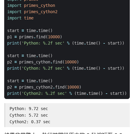
import
primes_cython
import
primes_cython2
import
time
start
=
time
.
time
()
p1
=
primes
.
find
(
10000
)
print
(
'Python: 
%.2f
 sec'
%
(
time
.
time
()
-
start
))
start
=
time
.
time
()
p2
=
primes_cython
.
find
(
10000
)
print
(
'Cython: 
%.2f
 sec'
%
(
time
.
time
()
-
start
))
start
=
time
.
time
()
p2
=
primes_cython2
.
find
(
10000
)
print
(
'Cython2: 
%.2f
 sec'
%
(
time
.
time
()
-
start
))
Python: 9.72 sec

Cython: 5.72 sec

Cython2: 0.37 sec