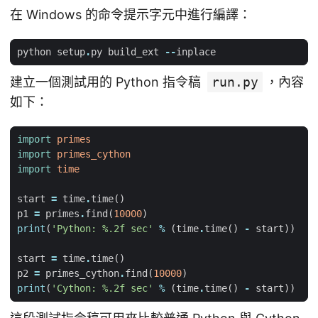
在 Windows 的命令提示字元中進行編譯：
python
setup
.
py
build_ext
--
inplace
建立一個測試用的 Python 指令稿
run.py
，內容
如下：
import
primes
import
primes_cython
import
time
start
=
time
.
time
()
p1
=
primes
.
find
(
10000
)
print
(
'Python: 
%.2f
 sec'
%
(
time
.
time
()
-
start
))
start
=
time
.
time
()
p2
=
primes_cython
.
find
(
10000
)
print
(
'Cython: 
%.2f
 sec'
%
(
time
.
time
()
-
start
))