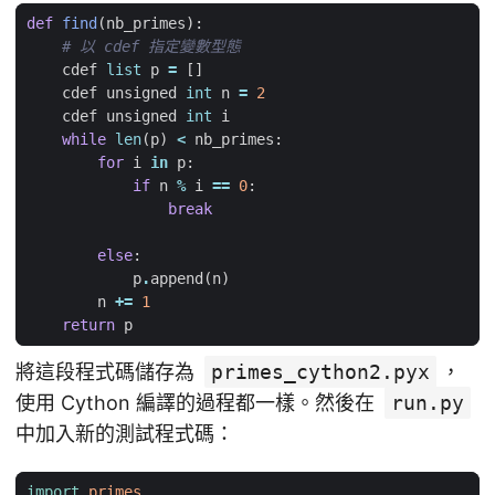
def
find
(
nb_primes
):
# 以 cdef 指定變數型態
cdef
list
p
=
[]
cdef
unsigned
int
n
=
2
cdef
unsigned
int
i
while
len
(
p
)
<
nb_primes
:
for
i
in
p
:
if
n
%
i
==
0
:
break
else
:
p
.
append
(
n
)
n
+=
1
return
p
將這段程式碼儲存為
primes_cython2.pyx
，
使用 Cython 編譯的過程都一樣。然後在
run.py
中加入新的測試程式碼：
import
primes