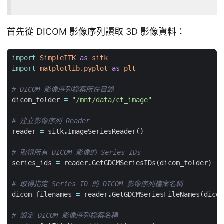
首先從 DICOM 影像序列讀取 3D 影像資料：
import
SimpleITK
as
sitk
import
matplotlib.pyplot
as
plt
# DICOM 影像序列檔案所在目錄
dicom_folder
=
"/mnt/data/ct_image"
# 建立影像序列 Reader
reader
=
sitk
.
ImageSeriesReader
()
# 取得所有 DICOM 影像的 Series IDs
series_ids
=
reader
.
GetGDCMSeriesIDs
(
dicom_folder
)
# 取得指定 Series ID 的 DICOM 影像序列檔案名稱
dicom_filenames
=
reader
.
GetGDCMSeriesFileNames
(
dicom
# 設定 DICOM 影像序列檔案名稱