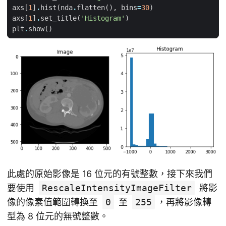
axs
[
1
]
.
hist
(
nda
.
flatten
(),
bins
=
30
)
axs
[
1
]
.
set_title
(
'Histogram'
)
plt
.
show
()
此處的原始影像是 16 位元的有號整數，接下來我們
要使用
RescaleIntensityImageFilter
將影
像的像素值範圍轉換至
0
至
255
，再將影像轉
型為 8 位元的無號整數。