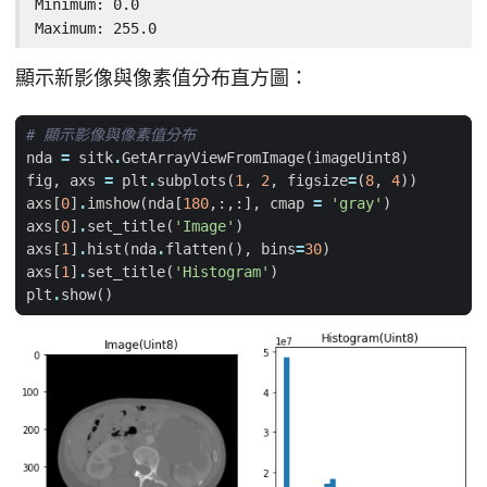
Minimum: 0.0

Maximum: 255.0
顯示新影像與像素值分布直方圖：
# 顯示影像與像素值分布
nda
=
sitk
.
GetArrayViewFromImage
(
imageUint8
)
fig
,
axs
=
plt
.
subplots
(
1
,
2
,
figsize
=
(
8
,
4
))
axs
[
0
]
.
imshow
(
nda
[
180
,:,:],
cmap
=
'gray'
)
axs
[
0
]
.
set_title
(
'Image'
)
axs
[
1
]
.
hist
(
nda
.
flatten
(),
bins
=
30
)
axs
[
1
]
.
set_title
(
'Histogram'
)
plt
.
show
()