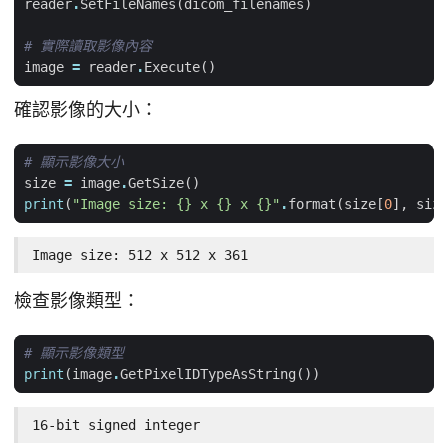
reader
.
SetFileNames
(
dicom_filenames
)
# 實際讀取影像內容
image
=
reader
.
Execute
()
確認影像的大小：
# 顯示影像大小
size
=
image
.
GetSize
()
print
(
"Image size: 
{}
 x 
{}
 x 
{}
"
.
format
(
size
[
0
],
size
Image size: 512 x 512 x 361
檢查影像類型：
# 顯示影像類型
print
(
image
.
GetPixelIDTypeAsString
())
16-bit signed integer