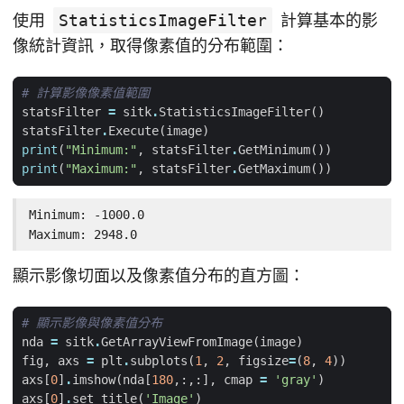
使用
StatisticsImageFilter
計算基本的影
像統計資訊，取得像素值的分布範圍：
# 計算影像像素值範圍
statsFilter
=
sitk
.
StatisticsImageFilter
()
statsFilter
.
Execute
(
image
)
print
(
"Minimum:"
,
statsFilter
.
GetMinimum
())
print
(
"Maximum:"
,
statsFilter
.
GetMaximum
())
Minimum: -1000.0

Maximum: 2948.0
顯示影像切面以及像素值分布的直方圖：
# 顯示影像與像素值分布
nda
=
sitk
.
GetArrayViewFromImage
(
image
)
fig
,
axs
=
plt
.
subplots
(
1
,
2
,
figsize
=
(
8
,
4
))
axs
[
0
]
.
imshow
(
nda
[
180
,:,:],
cmap
=
'gray'
)
axs
[
0
]
.
set_title
(
'Image'
)