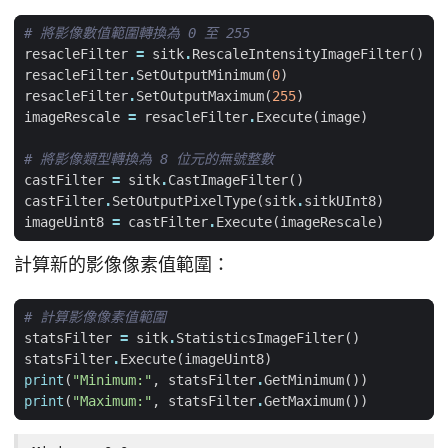
# 將影像數值範圍轉換為 0 至 255
resacleFilter
=
sitk
.
RescaleIntensityImageFilter
()
resacleFilter
.
SetOutputMinimum
(
0
)
resacleFilter
.
SetOutputMaximum
(
255
)
imageRescale
=
resacleFilter
.
Execute
(
image
)
# 將影像類型轉換為 8 位元的無號整數
castFilter
=
sitk
.
CastImageFilter
()
castFilter
.
SetOutputPixelType
(
sitk
.
sitkUInt8
)
imageUint8
=
castFilter
.
Execute
(
imageRescale
)
計算新的影像像素值範圍：
# 計算影像像素值範圍
statsFilter
=
sitk
.
StatisticsImageFilter
()
statsFilter
.
Execute
(
imageUint8
)
print
(
"Minimum:"
,
statsFilter
.
GetMinimum
())
print
(
"Maximum:"
,
statsFilter
.
GetMaximum
())