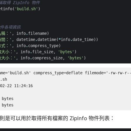
稱取得 ZipInfo 物件
etinfo
(
'build.sh'
)
 物件各項資訊
名稱：'
,
info
.
filename
)
時間：'
,
datetime
.
datetime
(
*
info
.
date_time
))
方式：'
,
info
.
compress_type
)
縮大小：'
,
info
.
file_size
,
'bytes'
)
後大小：'
,
info
.
compress_size
,
'bytes'
)
ame='build.sh' compress_type=deflate filemode='-rw-rw-r--
sh

-22 11:24:16

ytes

bytes
則是可以用於取得所有檔案的 ZipInfo 物件列表：