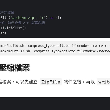
檔內容資訊
pFile
(
'archive.zip'
,
'r'
)
as
zf
:
Info 物件查看 ZIP 檔案內容
zf
.
infolist
():
nfo
)
ame='build.sh' compress_type=deflate filemode='-rw-rw-r--
ame='mount_s3.sh' compress_type=deflate filemode='-rwxrw
P 壓縮檔案
 壓縮檔案，可以先建立
ZipFile
物件之後，再以
writ