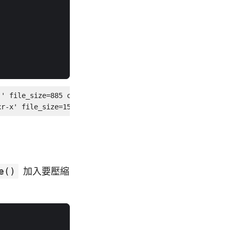
' file_size=885 compress_size=488>

xr-x' file_size=1553 compress_size=399>
e()
加入要壓縮