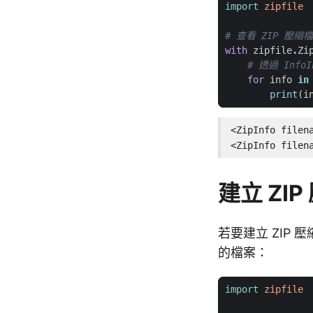
import
zipfile
# 查看 ZIP 壓縮
with
zipfile
.
Zi
# 透過 Info
for
info
in
print
(
i
<ZipInfo filen
<ZipInfo filen
建立 ZI
若要建立 ZIP
的檔案：
import
zipfile