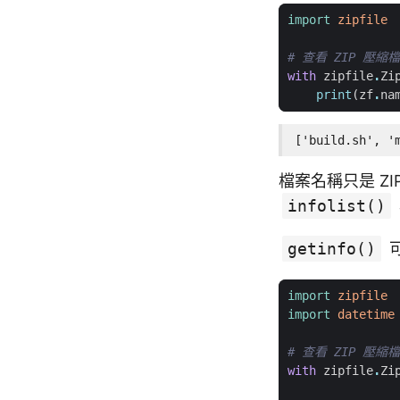
import
zipfile
# 查看 ZIP 壓縮
with
zipfile
.
Zi
print
(
zf
.
na
['build.sh', '
檔案名稱只是 Z
infolist()
getinfo()
可
import
zipfile
import
datetime
# 查看 ZIP 壓縮
with
zipfile
.
Zi