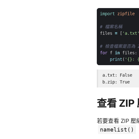
import
zipfile
# 檔案名稱
files
=
[
'a.txt
# 檢查檔案是否為 
for
f
in
files
:
print
(
'
{}
: 
a.txt: False

b.zip: True
查看 ZI
若要查看 ZIP
namelist()