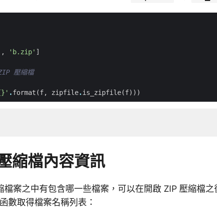
'
,
'b.zip'
]
ZIP 壓縮檔
{}
'
.
format
(
f
,
zipfile
.
is_zipfile
(
f
)))
P 壓縮檔內容資訊
 壓縮檔案之中有包含哪一些檔案，可以在開啟 ZIP 壓縮檔
函數取得檔案名稱列表：