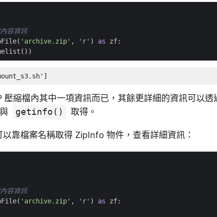
檔內容資訊
pFile
(
'archive.zip'
,
'r'
)
as
zf
:
melist
())
mount_s3.sh']
IP 壓縮檔內其中一項資訊而已，其餘更詳細的資訊可以透
與
getinfo()
取得。
以靠檔案名稱取得 ZipInfo 物件，查看詳細資訊：
檔內容資訊
pFile
(
'archive.zip'
,
'r'
)
as
zf
: