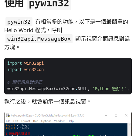
使用
pywin32
pywin32
有相當多的功能，以下是一個最簡單的
Hello World 程式，呼叫
win32api.MessageBox
顯示視窗介面訊息對話
方塊。
import
win32api
import
win32con
# 顯示訊息對話框
win32api
.
MessageBox
(
win32con
.
NULL
,
'Python 您好！'
,
'
執行之後，就會顯示一個訊息視窗。