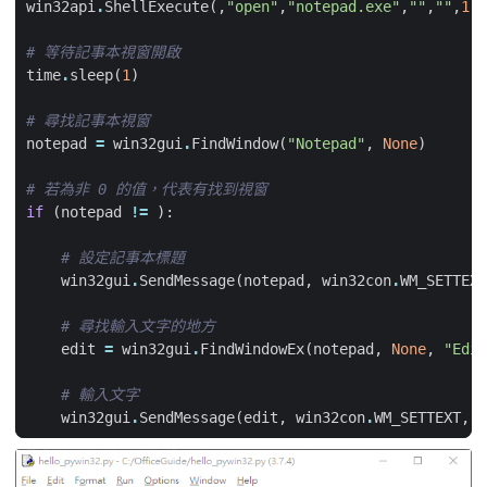
win32api
.
ShellExecute
(,
"open"
,
"notepad.exe"
,
""
,
""
,
1
)
# 等待記事本視窗開啟
time
.
sleep
(
1
)
# 尋找記事本視窗
notepad
=
win32gui
.
FindWindow
(
"Notepad"
,
None
)
# 若為非 0 的值，代表有找到視窗
if
(
notepad
!=
):
# 設定記事本標題
win32gui
.
SendMessage
(
notepad
,
win32con
.
WM_SETTEXT
# 尋找輸入文字的地方
edit
=
win32gui
.
FindWindowEx
(
notepad
,
None
,
"Edit
# 輸入文字
win32gui
.
SendMessage
(
edit
,
win32con
.
WM_SETTEXT
,
N