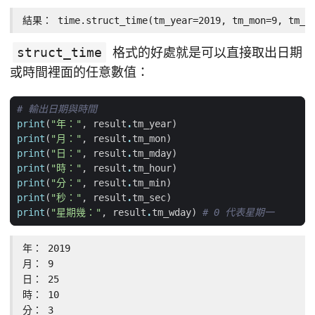
結果： time.struct_time(tm_year=2019, tm_mon=9, tm_mda
struct_time
格式的好處就是可以直接取出日期
或時間裡面的任意數值：
# 輸出日期與時間
print
(
"年："
,
result
.
tm_year
)
print
(
"月："
,
result
.
tm_mon
)
print
(
"日："
,
result
.
tm_mday
)
print
(
"時："
,
result
.
tm_hour
)
print
(
"分："
,
result
.
tm_min
)
print
(
"秒："
,
result
.
tm_sec
)
print
(
"星期幾："
,
result
.
tm_wday
)
# 0 代表星期一
年： 2019

月： 9

日： 25

時： 10

分： 3
