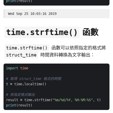
print
(
result
)
Wed Sep 25 10:03:16 2019
函數
time.strftime()
time.strftime()
函數可以依照指定的格式將
struct_time
時間資料轉換為文字輸出：
import
time
# 取得 struct_time 格式的時間
t
=
time
.
localtime
()
# 依指定格式輸出
result
=
time
.
strftime
(
"%m/
%d
/%Y, %H:%M:%S"
,
t
)
print
(
result
)