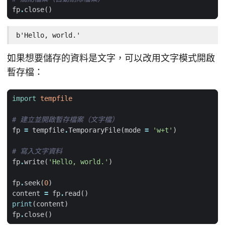
fp
.
close
()
b'Hello, world.'
如果想要儲存的資料是文字，可以改用文字模式開啟
暫存檔：
import
tempfile
# 建立並開啟暫存檔案（文字檔）
fp
=
tempfile
.
TemporaryFile
(
mode
=
'w+t'
)
# 寫入文字資料
fp
.
write
(
'Hello, world.'
)
fp
.
seek
(
0
)
content
=
fp
.
read
()
print
(
content
)
fp
.
close
()