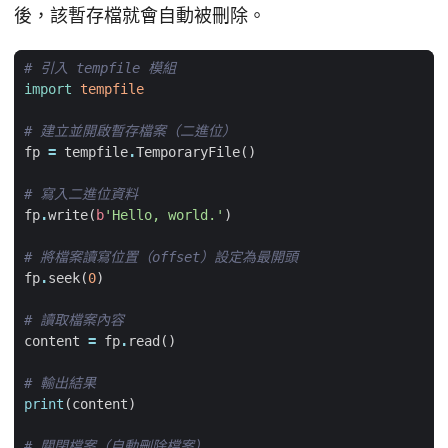
後，該暫存檔就會自動被刪除。
# 引入 tempfile 模組
import
tempfile
# 建立並開啟暫存檔案（二進位）
fp
=
tempfile
.
TemporaryFile
()
# 寫入二進位資料
fp
.
write
(
b
'Hello, world.'
)
# 將檔案讀寫位置（offset）設定為最開頭
fp
.
seek
(
0
)
# 讀取檔案內容
content
=
fp
.
read
()
# 輸出結果
print
(
content
)
# 關閉檔案（自動刪除檔案）